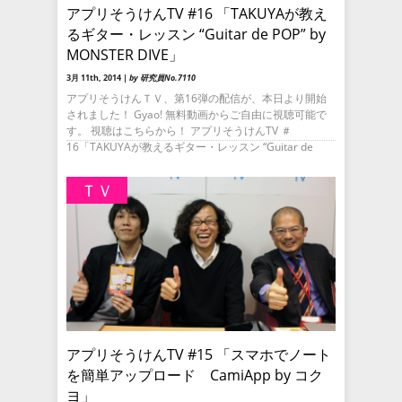
アプリそうけんTV #16 「TAKUYAが教え
るギター・レッスン “Guitar de POP” by
MONSTER DIVE」
3月 11th, 2014 |
by 研究員No.7110
アプリそうけんＴＶ、第16弾の配信が、本日より開始
されました！ Gyao! 無料動画からご自由に視聴可能で
す。 視聴はこちらから！ アプリそうけんTV ＃
16「TAKUYAが教えるギター・レッスン “Guitar de
ＴＶ
アプリそうけんTV #15 「スマホでノート
を簡単アップロード CamiApp by コク
ヨ」