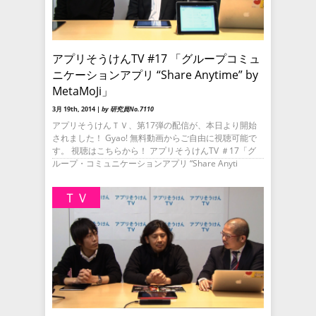
アプリそうけんTV #17 「グループコミュ
ニケーションアプリ “Share Anytime” by
MetaMoJi」
3月 19th, 2014 |
by 研究員No.7110
アプリそうけんＴＶ、第17弾の配信が、本日より開始
されました！ Gyao! 無料動画からご自由に視聴可能で
す。 視聴はこちらから！ アプリそうけんTV ＃17「グ
ループ・コミュニケーションアプリ “Share Anyti
ＴＶ