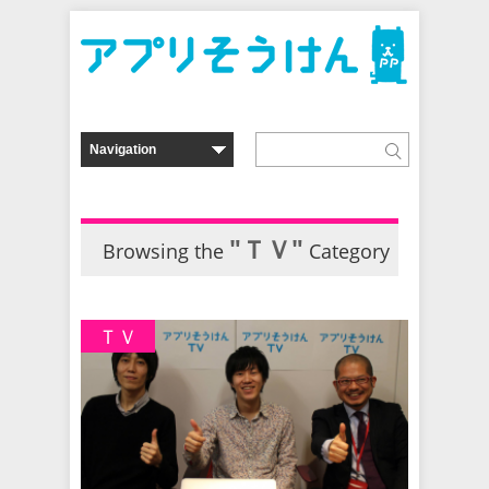
"ＴＶ"
Browsing the
Category
ＴＶ