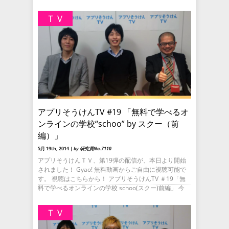
ＴＶ
アプリそうけんTV #19 「無料で学べるオ
ンラインの学校“schoo” by スクー（前
編）」
5月 19th, 2014 |
by 研究員No.7110
アプリそうけんＴＶ、第19弾の配信が、本日より開始
されました！ Gyao! 無料動画からご自由に視聴可能で
す。 視聴はこちらから！ アプリそうけんTV ＃19「無
料で学べるオンラインの学校 schoo(スクー)前編」 今
ＴＶ