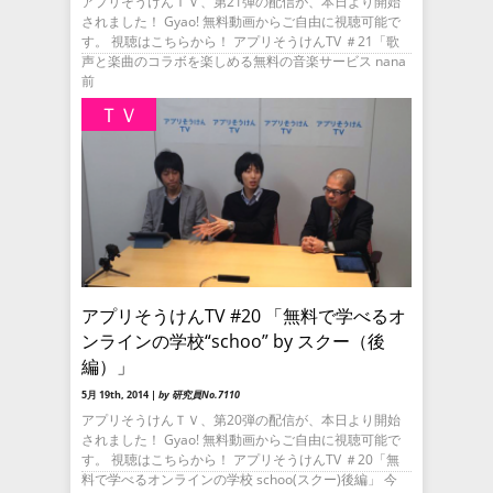
アプリそうけんＴＶ、第21弾の配信が、本日より開始
されました！ Gyao! 無料動画からご自由に視聴可能で
す。 視聴はこちらから！ アプリそうけんTV ＃21「歌
声と楽曲のコラボを楽しめる無料の音楽サービス nana
前
ＴＶ
アプリそうけんTV #20 「無料で学べるオ
ンラインの学校“schoo” by スクー（後
編）」
5月 19th, 2014 |
by 研究員No.7110
アプリそうけんＴＶ、第20弾の配信が、本日より開始
されました！ Gyao! 無料動画からご自由に視聴可能で
す。 視聴はこちらから！ アプリそうけんTV ＃20「無
料で学べるオンラインの学校 schoo(スクー)後編」 今