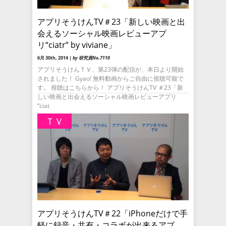
アプリそうけんTV＃23「新しい映画と出
会えるソーシャル映画レビューアプ
リ“ciatr” by viviane」
6月 30th, 2014 |
by 研究員No.7110
アプリそうけんＴＶ、第23弾の配信が、本日より開始
されました！ Gyao! 無料動画からご自由に視聴可能で
す。 視聴はこちらから！ アプリそうけんTV ＃23「新
しい映画と出会えるソーシャル映画レビューアプリ
“ciat
ＴＶ
アプリそうけんTV＃22「iPhoneだけで手
軽に録音・共有・コラボが出来るアプ