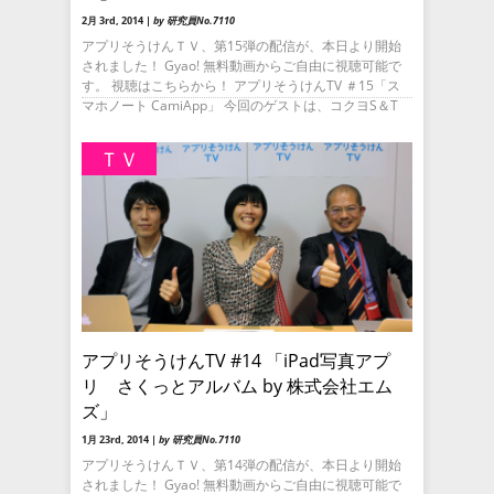
2月 3rd, 2014 |
by 研究員No.7110
アプリそうけんＴＶ、第15弾の配信が、本日より開始
されました！ Gyao! 無料動画からご自由に視聴可能で
す。 視聴はこちらから！ アプリそうけんTV ＃15「ス
マホノート CamiApp」 今回のゲストは、コクヨS＆T
ＴＶ
アプリそうけんTV #14 「iPad写真アプ
リ さくっとアルバム by 株式会社エム
ズ」
1月 23rd, 2014 |
by 研究員No.7110
アプリそうけんＴＶ、第14弾の配信が、本日より開始
されました！ Gyao! 無料動画からご自由に視聴可能で