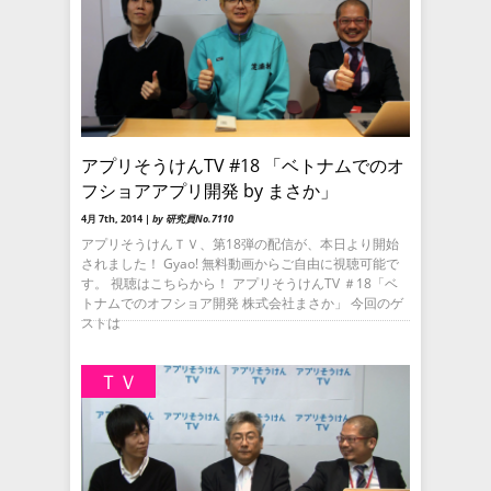
アプリそうけんTV #18 「ベトナムでのオ
フショアアプリ開発 by まさか」
4月 7th, 2014 |
by 研究員No.7110
アプリそうけんＴＶ、第18弾の配信が、本日より開始
されました！ Gyao! 無料動画からご自由に視聴可能で
す。 視聴はこちらから！ アプリそうけんTV ＃18「ベ
トナムでのオフショア開発 株式会社まさか」 今回のゲ
ストは
ＴＶ