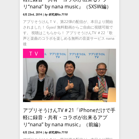
リ“nana” by nana music』（SXSW編）
6月 23rd, 2014 |
by 研究員No.7110
アプリそうけんＴＶ、第22弾の配信が、本日より開始
されました！ Gyao! 無料動画からご自由に視聴可能で
す。 視聴はこちらから！ アプリそうけんTV ＃22「歌
声と楽曲のコラボを楽しめる無料の音楽サービス nana
後
ＴＶ
アプリそうけんTV＃21「iPhoneだけで手
軽に録音・共有・コラボが出来るアプ
リ“nana” by nana music』（前編）
6月 23rd, 2014 |
by 研究員No.7110