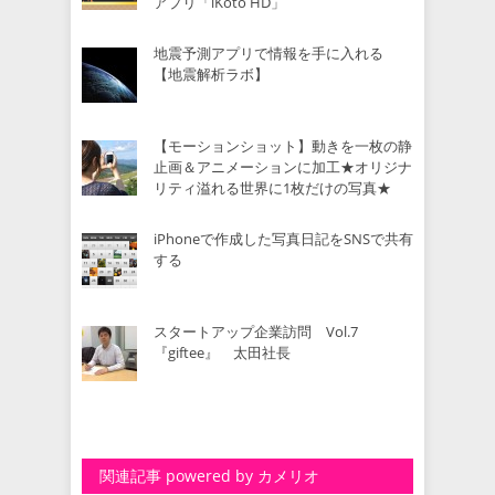
アプリ「iKoto HD」
地震予測アプリで情報を手に入れる
【地震解析ラボ】
【モーションショット】動きを一枚の静
止画＆アニメーションに加工★オリジナ
リティ溢れる世界に1枚だけの写真★
iPhoneで作成した写真日記をSNSで共有
する
スタートアップ企業訪問 Vol.7
『giftee』 太田社長
関連記事 powered by カメリオ