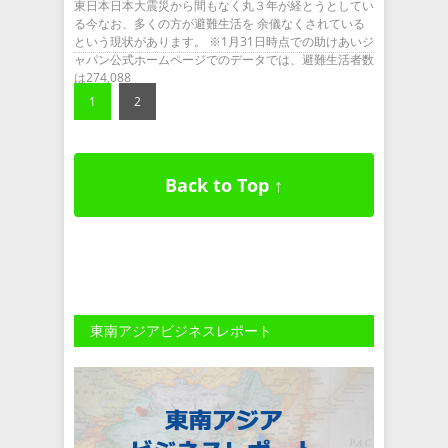
東日本日本大震災から間もなく丸３年が経とうとしてい
る今なお、多くの方が避難生活を 余儀なくされている
という現状があります。 ※1月31日時点での助けあいジ
ャパン公式ホームページでのデータでは、避難生活者数
は274,088
1
2
Back to Top ↑
東南アジアビジネスレポート