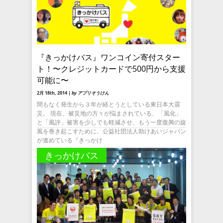
『きっかけバス』ワンコイン寄付スター
ト！〜クレジットカードで500円から支援
可能に〜
2月 18th, 2014 |
by アプリそうけん
間もなく発生から３年が経とうとしている東日本大震
災。 現在、被災地の方々が悩まされている、「風化」
と「風評」被害を少しでも軽減させ、もう一度復興の旋
風を巻き起こすために、公益社団法人助けあいジャパン
が進めている『きっかけ
きっかけバス