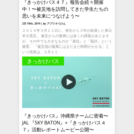
『きっかけバス４７』報告会続々開催
中！〜被災地を訪問してきた学生たちの
思いを未来につなげよう〜
3月 19th, 2014 |
by アプリそうけん
２０１４年３月１１日に、発生から３年が経過した東日
本大震災。 被災からの復興には多くの課題があります
が、その中でも大きなものが『風化』と『風評』という
被害。 「被災地の復興にはまだまだ時間がかかる」と
いう現実は、３月１１
きっかけバス
『きっかけバス』沖縄県チームに密着〜
JAL 『SKY BATON』×『きっかけバス４
７』活動レポートムービー公開〜