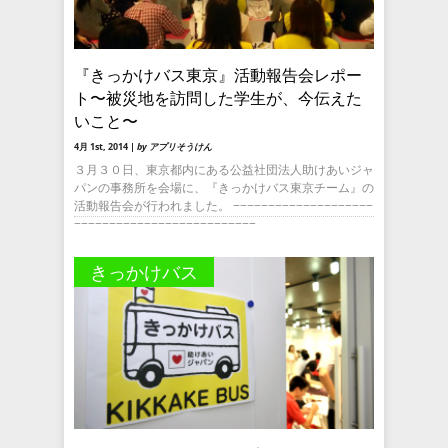
『きっかけバス東京』活動報告会レポー
ト〜被災地を訪問した学生が、今伝えた
いこと〜
4月 1st, 2014 |
by アプリそうけん
３月３０日、東京都内にある公益社団法人助けあいジャ
パンの事務所を会場に、『きっかけバス東京チーム』の
活動報告会が行われました。 −−−−−−−−−−−−−−−−−−−−
−−−−−−−−−−−−−−−−−−−−−−−−−−
きっかけバス