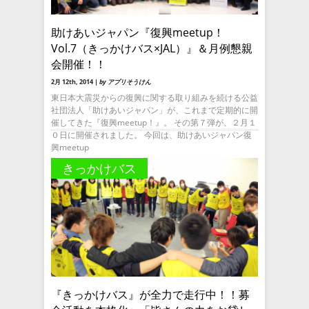
助けあいジャパン『復興meetup！
Vol.7（きっかけバス×JAL）』＆月例懇親
会開催！！
2月 12th, 2014 |
by アプリそうけん
東日本大震災からの復興に関する取り組みを続ける公益
社団法人「助けあいジャパン」が、これまで定期的に開
催してきた『復興meetup！』。 その第７弾が、２月１
０日に開催されました。 今回は、助けあいジャパン復
興meetup
きっかけバス
『きっかけバス』が全力で走行中！！募