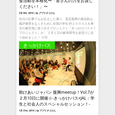
金活動を本格化〜「皆さんの力をお貸し
ください！」〜
2月 4th, 2014 |
by アプリそうけん
先日の記事でもお伝えした通り、震災復興の風化防止、
風評被害をなくすために全国の学生 約２０００人を東
北の被災地に送り出すプロジェクト『きっかけバス４７
プロジェクト』が、 ２月１日の岐阜県号を皮切りに走
り始めました！ ※写
きっかけバス
助けあいジャパン 復興meetup！Vol.7が
２月10日に開催☆-きっかけバス×JAL：学
生と社会人のスペシャルセッション！-
1月 31st, 2014 |
by アプリそうけん