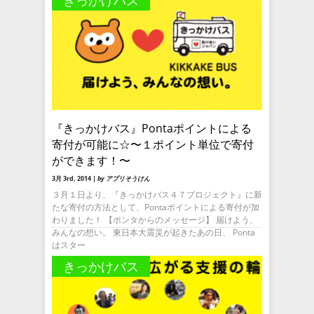
きっかけバス
『きっかけバス』Pontaポイントによる
寄付が可能に☆〜１ポイント単位で寄付
ができます！〜
3月 3rd, 2014 |
by アプリそうけん
３月１日より、『きっかけバス４７プロジェクト』に新
たな寄付の方法として、Pontaポイントによる寄付が加
わりました！ 【ポンタからのメッセージ】 届けよう、
みんなの想い。 東日本大震災が起きたあの日、 Ponta
はスター
きっかけバス