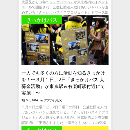
大震災から３年〜シンポジウム』が東京都内のイベント
ホールで開催され、公益社団法人助けあいジャパンが進
めている『きっかけバス４７プロジェクト』もブース出
展とプレゼンテーショ
きっかけバス
一人でも多くの方に活動を知るきっかけ
を！〜３月１日、2日『きっかけバス 大
募金活動』が東京駅＆有楽町駅付近にて
実施！〜
3月 3rd, 2014 |
by アプリそうけん
３月１日土曜日と、2日日曜日の両日、公益社団法人助
けあいジャパンが進めている、『きっかけバス４７プロ
ジェクト』の大規模な募金活動が、東京駅周辺と有楽町
駅周辺にて実施されました。 両日ともあいにくの空模
様となり、気温も低い