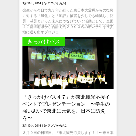
3月 11th, 2014 |
by アプリそうけん
発生から今日で丸３年が経った東日本大震災からの復興
に対する「風化」と「風評」被害を少しでも軽減し、防
災・減災といった未来につなげていく活動として、全国
４７都道府県から合計で約２０００名の若い学生を被災
地に送り出すプロジェ
きっかけバス
『きっかけバス４７』が東北観光応援イ
ベントでプレゼンテーション！〜学生の
強い思いで東北に元気を、日本に防災
を〜
3月 10th, 2014 |
by アプリそうけん
３月９日の日曜日、『東北観光応援します！！〜東日本