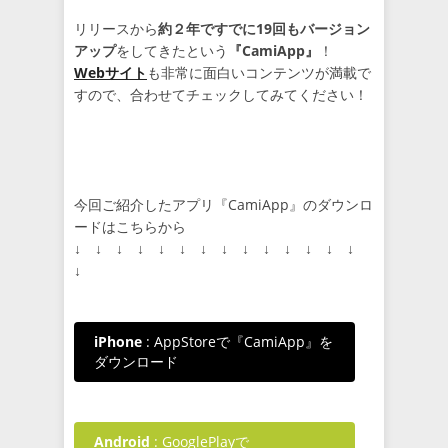
リリースから
約２年ですでに19回もバージョン
アップ
をしてきたという
『CamiApp』
！
Webサイト
も非常に面白いコンテンツが満載で
すので、合わせてチェックしてみてください！
今回ご紹介したアプリ『CamiApp』のダウンロ
ードはこちらから
↓ ↓ ↓ ↓ ↓ ↓ ↓ ↓ ↓ ↓ ↓ ↓ ↓ ↓
↓
iPhone
: AppStoreで『CamiApp』を
ダウンロード
Android
: GooglePlayで