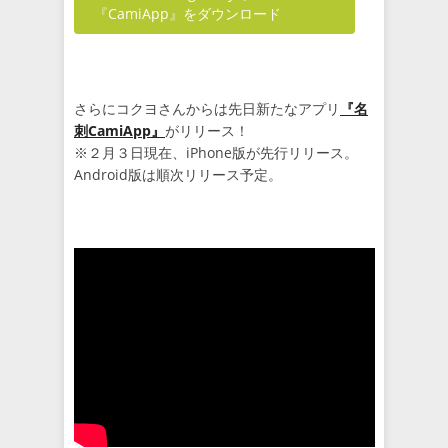
『CamiApp』をダウンロード
さらにコクヨさんからは先日新たなアプリ
『名
刺CamiApp』
がリリース！
※２月３日現在、iPhone版が先行リリース。
Android版は順次リリース予定。