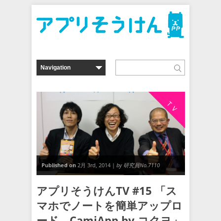
ＴＶ
Published on
2月 3rd, 2014 |
by 研究員No.7110
アプリそうけんTV #15 「ス
マホでノートを簡単アップロ
ード CamiApp by コクヨ」