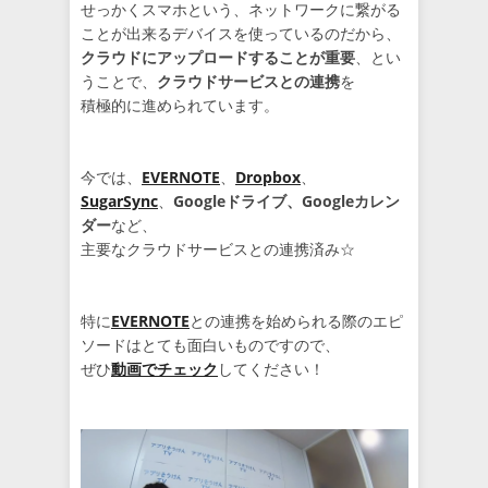
せっかくスマホという、ネットワークに繋がる
ことが出来るデバイスを使っているのだから、
クラウドにアップロードすることが重要
、とい
うことで、
クラウドサービスとの連携
を
積極的に進められています。
今では、
EVERNOTE
、
Dropbox
、
SugarSync
、
Googleドライブ、Googleカレン
ダー
など、
主要なクラウドサービスとの連携済み☆
特に
EVERNOTE
との連携を始められる際のエピ
ソードはとても面白いものですので、
ぜひ
動画でチェック
してください！