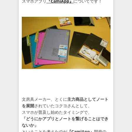
スマホアプリ
『CamiApp』
についてです！
文房具メーカー、とくに
主力商品としてノート
を展開
されていたコクヨさんとして、
スマホが普及し始めたタイミングで、
「どうにかアプリとノートを繋げることはでき
ないか」
ということを考えたのが
『CamiApp』
開発の