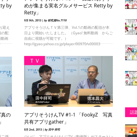
y by
めが集まる実名グルメサービス Retty by
Retty」
9月 9th, 2013 |
by 研究員No.7110
をお迎え
アプリそうけんＴＶ第三弾、Vol.1の動画の配信が本
画の配
日より開始いたしました。 （Gyao! 無料動画 からご
無料動画
自由に視聴が可能です。）
y
http://gyao.yahoo.co.jp/player/00970/v00003
ＴＶ
話
写真の
アプリそうけんTV #1-1 「FookyZ 写真
l」
共有アプリgather」
8月 2nd, 2013 |
by 田中 祥司
第二弾
ついに、アプリそうけんにTV（動画版）がスタートい