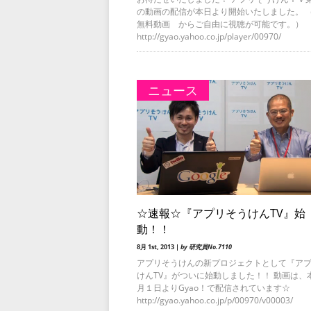
の動画の配信が本日より開始いたしました。 （G
無料動画 からご自由に視聴が可能です。）
http://gyao.yahoo.co.jp/player/00970/
ニュース
☆速報☆『アプリそうけんTV』始
動！！
8月 1st, 2013 |
by 研究員No.7110
アプリそうけんの新プロジェクトとして『ア
けんTV』がついに始動しました！！ 動画は、
月１日よりGyao！で配信されています☆
http://gyao.yahoo.co.jp/p/00970/v00003/