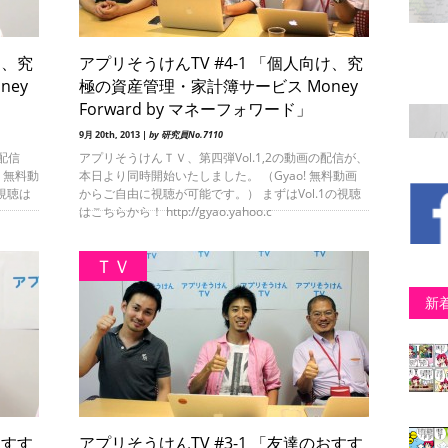
け、究
アプリそうけんTV #4-1 「個人向け、究
ney
極の資産管理・家計簿サービス Money
Forward by マネーフォワード」
9月 20th, 2013 |
by 研究員No.7110
配信
アプリそうけんＴＶ、第四弾Vol.1,2の動画の配信が、
 無料動
本日より同時開始いたしました。 （Gyao! 無料動画
視聴は
からご自由に視聴が可能です。） まずはVol.1の視聴
はこちらから！ http://gyao.yahoo.c
ＴＶ
新
おすす
アプリそうけんTV #3-1 「友達のおすす