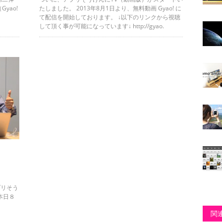
yao!
たしました。 2013年8月1日より、無料動画 Gyao! に
て配信を開始しております。 ↓以下のリンクから視聴
して頂く事が可能になっています↓ http://gyao.
プリそう
本日８
関連