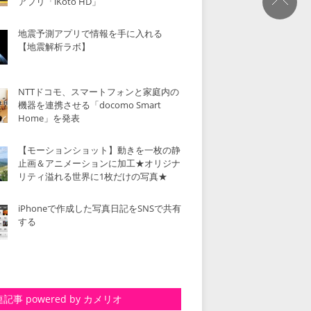
アプリ「iKoto HD」
地震予測アプリで情報を手に入れる
【地震解析ラボ】
NTTドコモ、スマートフォンと家庭内の
機器を連携させる「docomo Smart
Home」を発表
【モーションショット】動きを一枚の静
止画＆アニメーションに加工★オリジナ
リティ溢れる世界に1枚だけの写真★
iPhoneで作成した写真日記をSNSで共有
する
記事 powered by カメリオ