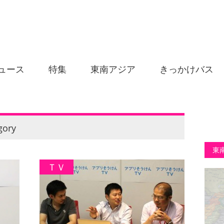
ュース
特集
東南アジア
きっかけバス
gory
東
ＴＶ