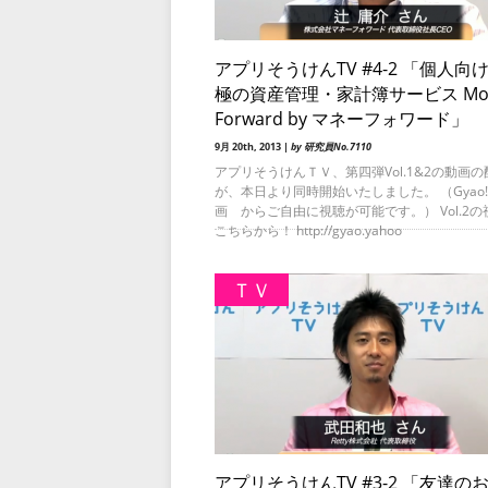
アプリそうけんTV #4-2 「個人向
極の資産管理・家計簿サービス Mo
Forward by マネーフォワード」
9月 20th, 2013 |
by 研究員No.7110
アプリそうけんＴＶ、第四弾Vol.1&2の動画の
が、本日より同時開始いたしました。 （Gyao!
画 からご自由に視聴が可能です。） Vol.2の
こちらから！ http://gyao.yahoo
ＴＶ
アプリそうけんTV #3-2 「友達の