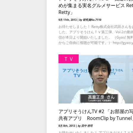
めが集まる実名グルメサービス Rett
Retty」
9月 11th, 2013 |
by 研究員No.7110
お待たせしました！ Retty株式会社武田さん
した、アプリそうけんＴＶ第三弾、Vol.2の動
信が本日より開始いたしました。 （Gyao! 
からご自由に視聴が可能です。） http://gyao.
ＴＶ
アプリそうけんTV #2 「お部屋の
共有アプリ RoomClip by Tunne
8月 8th, 2013 |
by 田中 祥司
お待たせいたしました！ アプリそうけんＴＶ