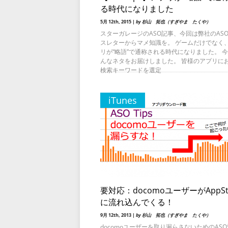
る時代になりました
5月 12th, 2015 |
by 杉山 拓也（すぎやま たくや）
スターガレージのASO記事、今回は弊社のAS
スレターからマメ知識を。 ゲームだけでなく
リが“略語”で通称される時代になりました。 
んなネタをお届けしました。 皆様のアプリに
検索キーワードを選定
iTunes
要対応：docomoユーザーがAppSt
に流れ込んでくる！
9月 12th, 2013 |
by 杉山 拓也（すぎやま たくや）
docomoユーザーを取り漏らさないためのASO