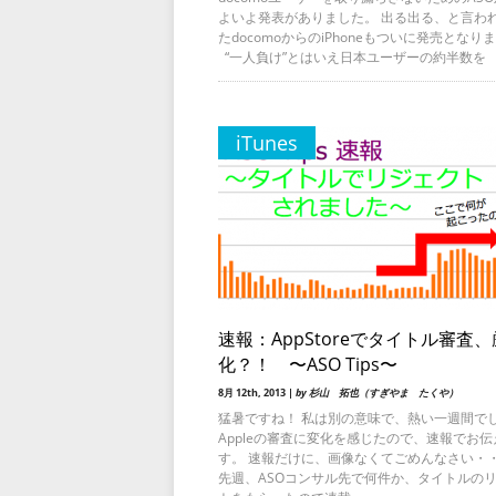
よいよ発表がありました。 出る出る、と言わ
たdocomoからのiPhoneもついに発売となり
“一人負け”とはいえ日本ユーザーの約半数を
iTunes
速報：AppStoreでタイトル審査
化？！ 〜ASO Tips〜
8月 12th, 2013 |
by 杉山 拓也（すぎやま たくや）
猛暑ですね！ 私は別の意味で、熱い一週間で
Appleの審査に変化を感じたので、速報でお
す。 速報だけに、画像なくてごめんなさい・
先週、ASOコンサル先で何件か、タイトルの