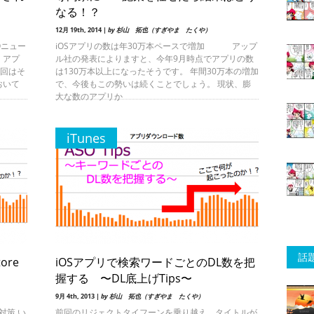
なる！？
12月 19th, 2014 |
by 杉山 拓也（すぎやま たくや）
Oニュー
iOSアプリの数は年30万本ペースで増加 アップ
、アプ
ル社の発表によりますと、今年9月時点でアプリの数
今回はそ
は130万本以上になったそうです。 年間30万本の増加
おいて
で、今後もこの勢いは続くことでしょう。 現状、膨
大な数のアプリか
iTunes
話
ore
iOSアプリで検索ワードごとのDL数を把
握する 〜DL底上げTips〜
9月 4th, 2013 |
by 杉山 拓也（すぎやま たくや）
対策 い
前回のリジェクトタイフーンを乗り越え、タイトルが