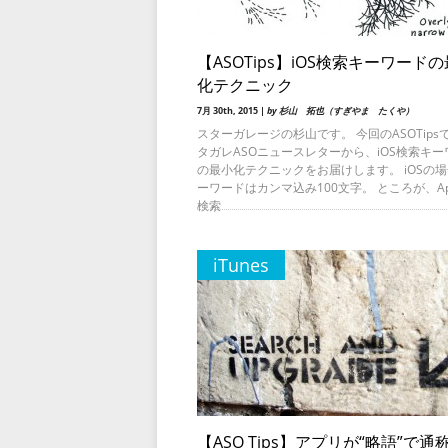
【ASOTips】iOS検索キーワード
化テクニック
7月 30th, 2015 |
by 杉山 拓也（すぎやま たくや）
スターガレージの杉山です。 今回のASOTips
タガレASOニュースレターから、iOS検索キー
の最小化テクニックをお届けします。 iOSの
ーワードはカンマ込み100文字。 ところが、Ap
検索
iTunes
【ASO Tips】アプリが“略語”で通