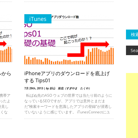
iTunes
検
ルから
iPhoneアプリのダウンロードを底上げ
する Tips01
7月 29th, 2013 |
by 杉山 拓也（すぎやま たくや）
携帯ア
転ばぬ先のASO ウェブの世界では当たり前のように
ったよ
なっているSEOですが、アプリでは意外とまだま
発見し
だ“検索キーワードを意識したアプリの登録”が浸透し
重くな
ていないように感じています。 iTunesConnectにユ