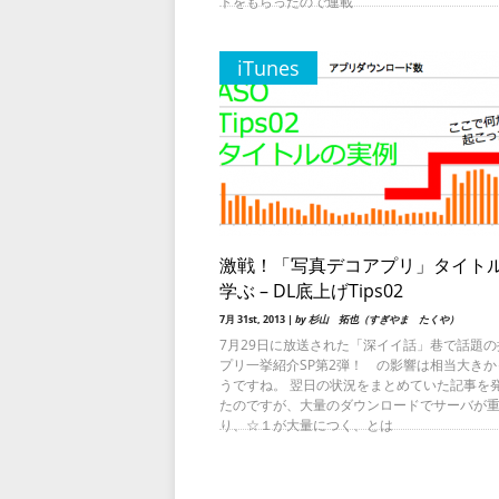
トをもらったので連載
iTunes
激戦！「写真デコアプリ」タイト
学ぶ – DL底上げTips02
7月 31st, 2013 |
by 杉山 拓也（すぎやま たくや）
7月29日に放送された「深イイ話」巷で話題の
プリ一挙紹介SP第2弾！ の影響は相当大きか
うですね。 翌日の状況をまとめていた記事を
たのですが、大量のダウンロードでサーバが
り、☆１が大量につく、とは