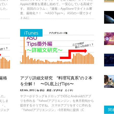
れてい
Appleの審査を通過し始めて、一安心している高城で
ました。
す。 前回のコラム：『速報：AppStoreでタイトル審
査、厳格化？！ 〜ASO Tips〜』 ASOの一環でタイ
トルに
iTunes
、厳格
アプリ詳細文研究 “料理写真系”の２本
を分解！ 〜DL底上げTips〜
8月 6th, 2013 |
by 杉山 拓也（すぎやま たくや）
した。
ヤフーがドラッグ＆ドロップでiOSとAndroidのアプ
伝えしま
リを作れる「Yahoo!アプリエンジン」を来月初旬から
・・。
提供するそうですね。 スマホアプリをすぐに作れる
関連
リジェク
「Yahoo!アプリエンジン」–9月初旬に提供（C