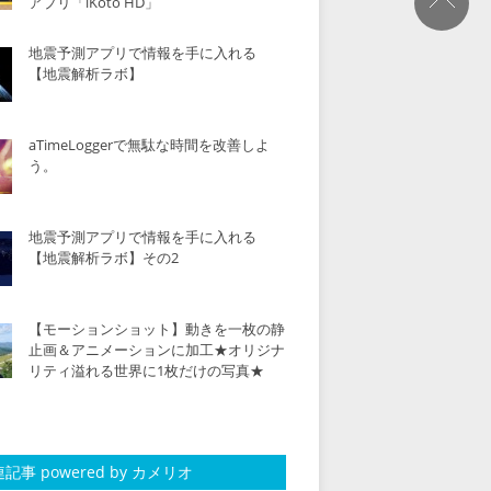
アプリ「iKoto HD」
地震予測アプリで情報を手に入れる
【地震解析ラボ】
aTimeLoggerで無駄な時間を改善しよ
う。
地震予測アプリで情報を手に入れる
【地震解析ラボ】その2
【モーションショット】動きを一枚の静
止画＆アニメーションに加工★オリジナ
リティ溢れる世界に1枚だけの写真★
記事 powered by カメリオ