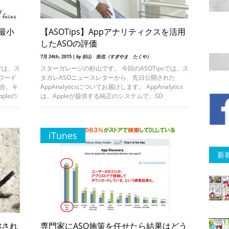
の最小
【ASOTips】Appアナリティクスを活用
したASOの評価
7月 24th, 2015 |
by 杉山 拓也（すぎやま たくや）
では、ス
スターガレージの杉山です。 今回のASOTipsでは、ス
ワード
タガレASOニュースレターから、先日公開された
場合、キ
AppAnalyticsについてお届けします。 AppAnalytics
pleの
は、Appleが提供する純正のシステムで、SD
iTunes
新
称され
専門家にASO施策を任せたら結果はどう