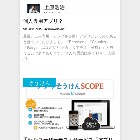
個人専用アプリ？
5月 31st, 2015 |
by nkuwashima
最近、二人専用（カップル専用）アプリというのがある
とは聞いておりまして。 『Between』『Couples』
『Pairy』……などなど 正直『リア充！（省略）』と思
うことは多々あります。 そんな愚痴はさておき 二人専
用
そうけん
手軽なユーザーテストサービス「アプリ