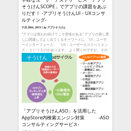
そうけんSCOPE」でアプリの課題をあぶ
りだす！ -アプリそうけんUI・UXコンサ
ルティング-
11月 28th, 2013 |
by アプリそうけん
“アプリは使われ続けてこそ意味がある” アプリの善し悪
しに関連してよく出てくるキーワードに 「UI：ユーザ
ーインターフェース」 「UX：ユーザーエクスペリエン
ス」 というものがあります。 よく聞くのですが、その
意味は何な
そうけん
「アプリそうけんASO」を活用した
AppStore内検索エンジン対策 -ASO
コンサルティングサービス-