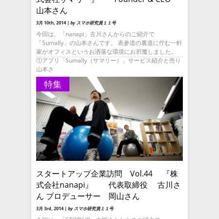
山本さん
3月 10th, 2014 |
by スマホ研究員１１号
今回は、「nanapi」古川さんからのご紹介で
「Sumally」の山本さんです。 表参道の裏道に佇む一軒
家がオフィスというお洒落な環境にお邪魔しました。
①アプリ「Sumally（サマリー）」サービス紹介と売り
山本さ
特集
スタートアップ企業訪問 Vol.44 『株
式会社nanapi』 代表取締役 古川さ
ん プロデューサー 岡山さん
3月 3rd, 2014 |
by スマホ研究員１１号