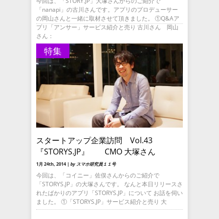
今回は、「STORY.JP」大塚さんからのご紹介で
「nanapi」の古川さんです。アプリのプロデューサー
の岡山さんと一緒に取材させて頂きました。 ①Q&Aア
プリ「アンサー」サービス紹介と売り 古川さん 岡山
さん：
特集
スタートアップ企業訪問 Vol.43
『STORYS.JP』 CMO 大塚さん
1月 24th, 2014 |
by スマホ研究員１１号
今回は、「コイニー」佐俣さんからのご紹介で
「STORYS.JP」の大塚さんです。 なんと本日リリースさ
れたばかりのアプリ「STORYS.JP」について お話を伺い
ました。 ①「STORYS.JP」サービス紹介と売り 大