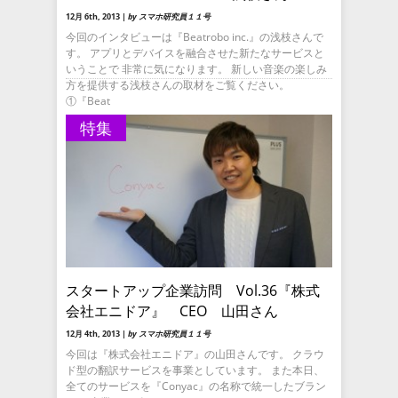
12月 6th, 2013 |
by スマホ研究員１１号
今回のインタビューは『Beatrobo inc.』の浅枝さんで
す。 アプリとデバイスを融合させた新たなサービスと
いうことで 非常に気になります。 新しい音楽の楽しみ
方を提供する浅枝さんの取材をご覧ください。
①『Beat
特集
スタートアップ企業訪問 Vol.36『株式
会社エニドア』 CEO 山田さん
12月 4th, 2013 |
by スマホ研究員１１号
今回は『株式会社エニドア』の山田さんです。 クラウ
ド型の翻訳サービスを事業としています。 また本日、
全てのサービスを『Conyac』の名称で統一したブラン