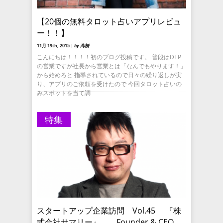
【20個の無料タロット占いアプリレビュ
ー！！】
11月 19th, 2015 |
by 高橋
こんにちは！！！！初のブログ投稿です。 普段はDTP
の営業ですが社長から営業とは「なんでもやります！」
から始めろと 指導されているので日々の繰り返しが実
り、アプリのご依頼を受けたので 今回タロット占いの
みスポットを当て調
特集
スタートアップ企業訪問 Vol.45 『株
式会社サマリー』 Founder & CEO