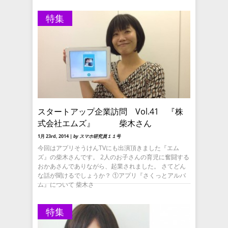
特集
スタートアップ企業訪問 Vol.41 『株
式会社エムズ』 柴木さん
1月 23rd, 2014 |
by スマホ研究員１１号
今回はアプリそうけんTVにも出演頂きました『エム
ズ』の柴木さんです。 2人のお子さんの育児に奮闘する
おかあさんでありながら、起業されました。 さてどん
な話が聞けるでしょうか？ ①アプリ『さくっとアルバ
ム』について 柴木さ
特集