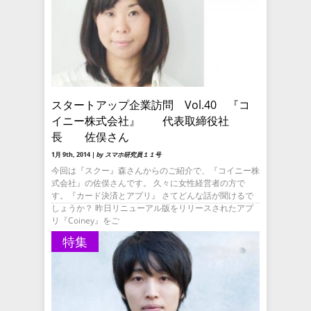
スタートアップ企業訪問 Vol.40 『コ
イニー株式会社』 代表取締役社
長 佐俣さん
1月 9th, 2014 |
by スマホ研究員１１号
今回は『スクー』森さんからのご紹介で、『コイニー株
式会社』の佐俣さんです。 久々に女性経営者の方で
す。『カード決済とアプリ』 さてどんな話が聞けるで
しょうか？ 昨日リニューアル版をリリースされたアプ
リ『Coiney』をご
特集