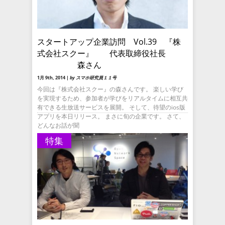
スタートアップ企業訪問 Vol.39 『株
式会社スクー』 代表取締役社長
森さん
1月 9th, 2014 |
by スマホ研究員１１号
今回は『株式会社スクー』の森さんです。 楽しい学び
を実現するため、参加者が学びをリアルタイムに相互共
有できる生放送サービスを展開。 そして、待望のios版
アプリを本日リリース。 まさに旬の企業です。 さて、
どんなお話が聞
特集