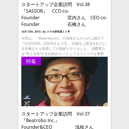
スタートアップ企業訪問 Vol.38
『SASSOR』 CCO co-
Founder 宮内さん CEO co-
Founder 石橋さん
12月 13th, 2013 |
by スマホ研究員１１号
今回は、「Beatrobo.Inc」の浅枝さんからのご紹介で
『SASSSOR』の宮内さんです。 広報をご担当されてい
る石橋さんも同席しての取材となりました。 消費電力
を“見える化”する仕組みという とてもユニークな事業
特集
スタートアップ企業訪問 Vol.37
『Beatrobo Inc.』
Founder&CEO 浅枝さん