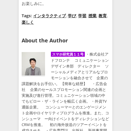
お楽しみに。
Tags:
インタラクティブ
,
学び
,
学習
,
授業
,
教育
,
楽しく
About the Author
・株式会社ア
スマホ研究員１１号
ドフロンテ コミュニケーション
デザイン本部 ディレクター ソ
ーシャルメディアとリアルなプロ
モーションを融合させて 企業の
課題解決をお手伝い。 【簡単な経歴】 ・広告会
社 企業のセールスプロモーション関連の企画と
実施及び進行管理。コミュニケーション領域の中
でもビロー・ザ・ラインを幅広く企画。 ・外資TV
通販企業。 コンシューマーとのエンゲージメン
ト企画やロイヤリティプログラムを推進。また、コ
ンシューマ ー向けイベントをディレクションなど
CRMを推進。 初の海外放送のツアーイベントを
成功させる。 ・広告専門誌 出版社 新規事業開