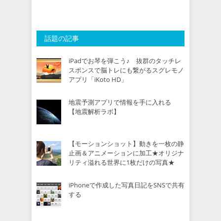
話題の記事
iPadでお琴を弾こう♪ 抜群のタッチレ
スポンスで脳トレにも繋がるスグレモノ
アプリ「iKoto HD」
地震予測アプリで情報を手に入れる
【地震解析ラボ】
【モーションショット】動きを一枚の静
止画＆アニメーションに加工★オリジナ
リティ溢れる世界に1枚だけの写真★
iPhoneで作成した写真日記をSNSで共有
する