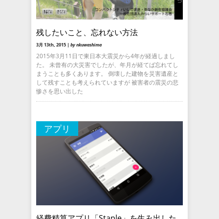
残したいこと、忘れない方法
3月 13th, 2015 |
by nkuwashima
2015年3月11日で東日本大震災から4年が経過しまし
た。 未曾有の大災害でしたが、年月が経てば忘れてし
まうことも多くあります。 倒壊した建物を災害遺産と
して残すことも考えられていますが 被害者の震災の悲
惨さを思い出した
アプリ
経費精算アプリ「Staple」を生み出した