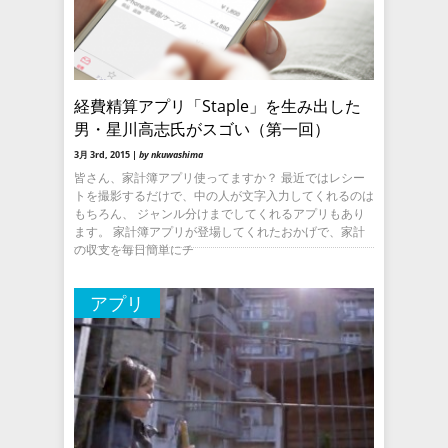
経費精算アプリ「Staple」を生み出した
男・星川高志氏がスゴい（第一回）
3月 3rd, 2015 |
by nkuwashima
皆さん、家計簿アプリ使ってますか？ 最近ではレシー
トを撮影するだけで、中の人が文字入力してくれるのは
もちろん、 ジャンル分けまでしてくれるアプリもあり
ます。 家計簿アプリが登場してくれたおかげで、家計
の収支を毎日簡単にチ
アプリ