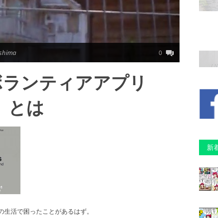
shima
0
ボランティアアプリ
s』とは
新
の生活で困ったことがあるはず。