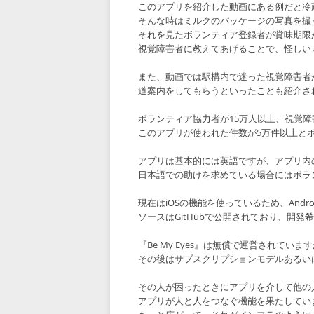
このアプリを紹介した動画にある例だと冷
そんな時はミルクのパッケージの写真を撮って
それを見たボランティア登録者が賞味期限が切
視覚障害者に教えてあげることで、怪しい
また、動画では駅構内で迷った視覚障害者
道案内をしてもらうといったことも紹介さ
ボランティア協力者が15万人以上、視覚障
このアプリが使われた件数が5万件以上と
アプリは基本的には英語ですが、アプリ内
日本語での助けを求めている場合にはボラ
現在はiOSの機能を使っているため、And
ソースはGitHubで公開されており、開
『Be My Eyes』は無償で運営されてい
その後はサブスクリプションモデルあるい
その人が困ったときにアプリを介して他の
アプリが人と人をつなぐ機能を果たしてい