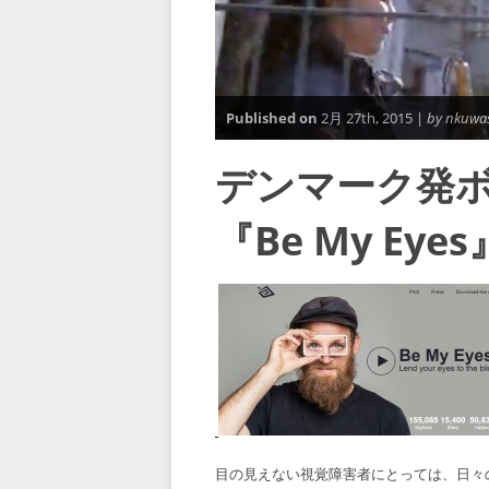
Published on
2月 27th, 2015 |
by nkuwa
デンマーク発
『Be My Eye
目の見えない視覚障害者にとっては、日々