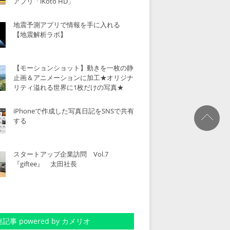
アプリ「iKoto HD」
地震予測アプリで情報を手に入れる
【地震解析ラボ】
【モーションショット】動きを一枚の静
止画＆アニメーションに加工★オリジナ
リティ溢れる世界に1枚だけの写真★
iPhoneで作成した写真日記をSNSで共有
する
スタートアップ企業訪問 Vol.7
『giftee』 太田社長
記事 powered by カメリオ