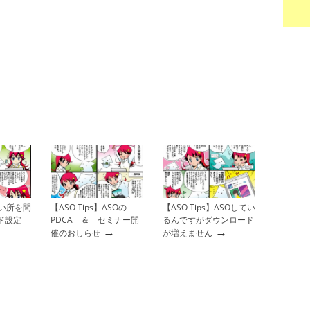
】狙い所を間
【ASO Tips】ASOの
【ASO Tips】ASOしてい
ド設定
PDCA ＆ セミナー開
るんですがダウンロード
→
→
催のおしらせ
が増えません