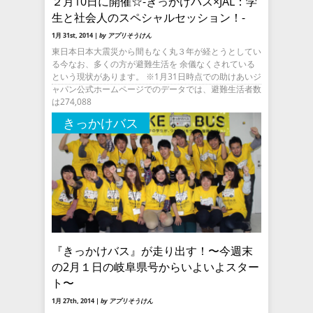
２月10日に開催☆-きっかけバス×JAL：学
生と社会人のスペシャルセッション！-
1月 31st, 2014 |
by アプリそうけん
東日本日本大震災から間もなく丸３年が経とうとしてい
る今なお、多くの方が避難生活を 余儀なくされている
という現状があります。 ※1月31日時点での助けあいジ
ャパン公式ホームページでのデータでは、避難生活者数
は274,088
きっかけバス
『きっかけバス』が走り出す！〜今週末
の2月１日の岐阜県号からいよいよスター
ト〜
1月 27th, 2014 |
by アプリそうけん