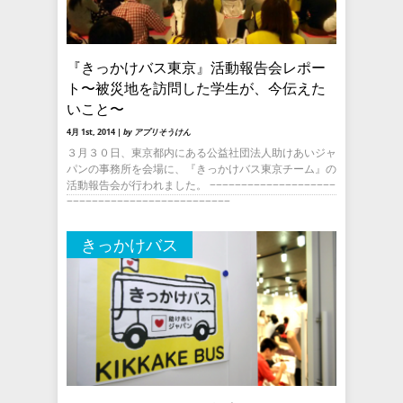
『きっかけバス東京』活動報告会レポー
ト〜被災地を訪問した学生が、今伝えた
いこと〜
4月 1st, 2014 |
by アプリそうけん
３月３０日、東京都内にある公益社団法人助けあいジャ
パンの事務所を会場に、『きっかけバス東京チーム』の
活動報告会が行われました。 −−−−−−−−−−−−−−−−−−−−
−−−−−−−−−−−−−−−−−−−−−−−−−−
きっかけバス