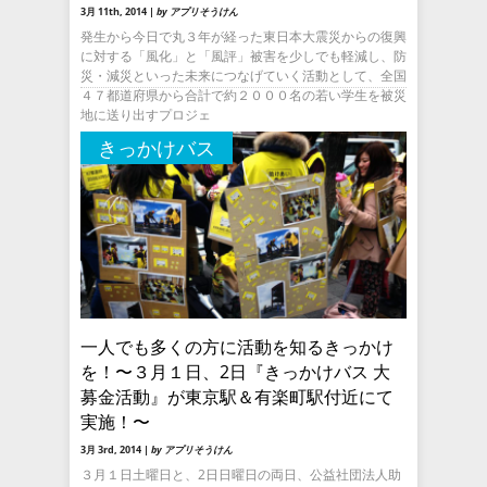
3月 11th, 2014 |
by アプリそうけん
発生から今日で丸３年が経った東日本大震災からの復興
に対する「風化」と「風評」被害を少しでも軽減し、防
災・減災といった未来につなげていく活動として、全国
４７都道府県から合計で約２０００名の若い学生を被災
地に送り出すプロジェ
きっかけバス
一人でも多くの方に活動を知るきっかけ
を！〜３月１日、2日『きっかけバス 大
募金活動』が東京駅＆有楽町駅付近にて
実施！〜
3月 3rd, 2014 |
by アプリそうけん
３月１日土曜日と、2日日曜日の両日、公益社団法人助