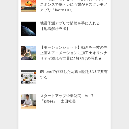
スポンスで脳トレにも繋がるスグレモノ
アプリ「iKoto HD」
地震予測アプリで情報を手に入れる
【地震解析ラボ】
【モーションショット】動きを一枚の静
止画＆アニメーションに加工★オリジナ
リティ溢れる世界に1枚だけの写真★
iPhoneで作成した写真日記をSNSで共有
する
スタートアップ企業訪問 Vol.7
『giftee』 太田社長