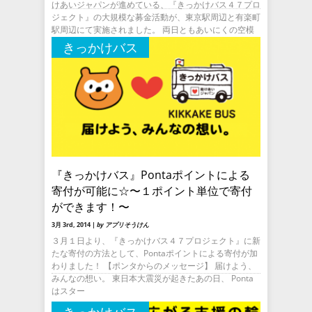
けあいジャパンが進めている、『きっかけバス４７プロ
ジェクト』の大規模な募金活動が、東京駅周辺と有楽町
駅周辺にて実施されました。 両日ともあいにくの空模
様となり、気温も低い
きっかけバス
『きっかけバス』Pontaポイントによる
寄付が可能に☆〜１ポイント単位で寄付
ができます！〜
3月 3rd, 2014 |
by アプリそうけん
３月１日より、『きっかけバス４７プロジェクト』に新
たな寄付の方法として、Pontaポイントによる寄付が加
わりました！ 【ポンタからのメッセージ】 届けよう、
みんなの想い。 東日本大震災が起きたあの日、 Ponta
はスター