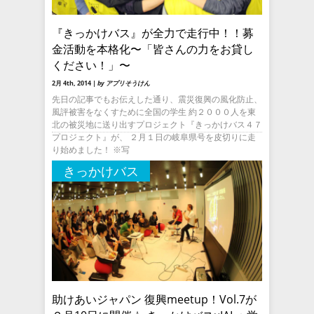
『きっかけバス』が全力で走行中！！募
金活動を本格化〜「皆さんの力をお貸し
ください！」〜
2月 4th, 2014 |
by アプリそうけん
先日の記事でもお伝えした通り、震災復興の風化防止、
風評被害をなくすために全国の学生 約２０００人を東
北の被災地に送り出すプロジェクト『きっかけバス４７
プロジェクト』が、 ２月１日の岐阜県号を皮切りに走
り始めました！ ※写
きっかけバス
助けあいジャパン 復興meetup！Vol.7が