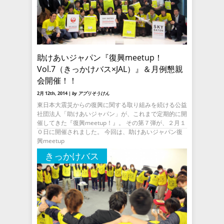
助けあいジャパン『復興meetup！
Vol.7（きっかけバス×JAL）』＆月例懇親
会開催！！
2月 12th, 2014 |
by アプリそうけん
東日本大震災からの復興に関する取り組みを続ける公益
社団法人「助けあいジャパン」が、これまで定期的に開
催してきた『復興meetup！』。 その第７弾が、２月１
０日に開催されました。 今回は、助けあいジャパン復
興meetup
きっかけバス