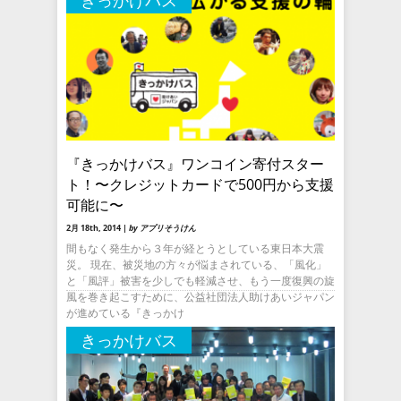
きっかけバス
『きっかけバス』ワンコイン寄付スター
ト！〜クレジットカードで500円から支援
可能に〜
2月 18th, 2014 |
by アプリそうけん
間もなく発生から３年が経とうとしている東日本大震
災。 現在、被災地の方々が悩まされている、「風化」
と「風評」被害を少しでも軽減させ、もう一度復興の旋
風を巻き起こすために、公益社団法人助けあいジャパン
が進めている『きっかけ
きっかけバス