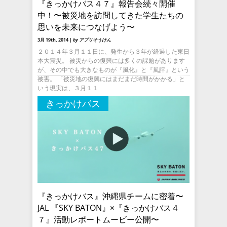
『きっかけバス４７』報告会続々開催
中！〜被災地を訪問してきた学生たちの
思いを未来につなげよう〜
3月 19th, 2014 |
by アプリそうけん
２０１４年３月１１日に、発生から３年が経過した東日
本大震災。 被災からの復興には多くの課題があります
が、その中でも大きなものが『風化』と『風評』という
被害。 「被災地の復興にはまだまだ時間がかかる」と
いう現実は、３月１１
きっかけバス
『きっかけバス』沖縄県チームに密着〜
JAL 『SKY BATON』×『きっかけバス４
７』活動レポートムービー公開〜