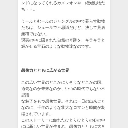
ンドになってくれるカメレオンや、絶滅動物た
ち・・。
うーふとむーふのジャングルの中で暮らす動物
たちは、シュールで不思議だけど、決して荒唐
無稽ではない。
現実の中に隠された自然の奇跡を、キラキラと
輝かせる宝石のような動物達なのです。
想像力とともに広がる世界
この広い世界のどこかにりそうなどこかの国、
過去なのか未来なのか、いつの時代でもない不
思議
な魅了をもつ想像世界。それは一日の出来ごと
なのに、千年のような壮大なロマンと時間が凝
縮されています。
このストーリーに触れたひとりひとりの心の中
には新しい世界が生まれ、想像力とともに大き