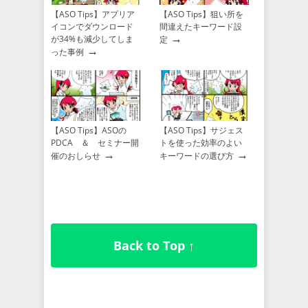
【ASO Tips】アプリア
【ASO Tips】狙い所を
イコンでダウンロード
間違えたキーワード設
→
が34%も減少してしま
定
→
った事例
【ASO Tips】ASOの
【ASO Tips】サジェス
PDCA ＆ セミナー開
トを使った効率のよい
→
→
催のおしらせ
キーワードの選び方
Back to Top ↑