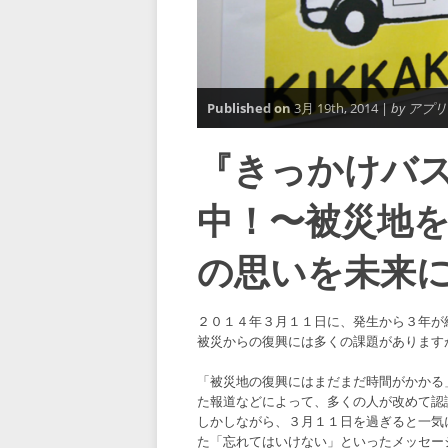
Published on
3月 19th, 2014 |
by アプ
『きっかけバ
中！〜被災地
の思いを未来
２０１４年３月１１日に、発生から３年が
被災からの復興には多くの課題があります
「被災地の復興にはまだまだ時間がかかる
た報道などによって、多くの人が改めて認
しかしながら、３月１１日を過ぎると一気
た「忘れてはいけない」といったメッセー