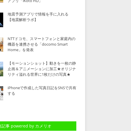
アプリ「iKoto HD」
地震予測アプリで情報を手に入れる
【地震解析ラボ】
NTTドコモ、スマートフォンと家庭内の
機器を連携させる「docomo Smart
Home」を発表
【モーションショット】動きを一枚の静
止画＆アニメーションに加工★オリジナ
リティ溢れる世界に1枚だけの写真★
iPhoneで作成した写真日記をSNSで共有
する
記事 powered by カメリオ