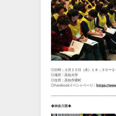
◎日時：３月２０日（木）１８：３０〜２
◎場所：高知大学
◎住所：高知市曙町
◎Facebookイベントページ：
https://ww
−−−−−−−−−−−−−−−−−−−−−−−−−−−−−−−−−−−
◆神奈川県◆