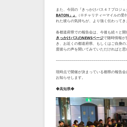
また、今回の『きっかけバス４７プロジェ
BATON」』
（※チャリティーマイルの受
れた彼らの気持ちが、より強く伝わってき
各都道府県での報告会は、今後も続々と開
きっかけバスのNEWSページ
で随時情報が
き、お近くの都道府県、もしくはご自身の
度彼らの声を聞いてみていただければと思
−−−−−−−−−−−−−−−−−−−−−−−−−−−−−−−−−−−
現時点で開催が決まっている都県の報告会
お知らせします。
◆高知県◆