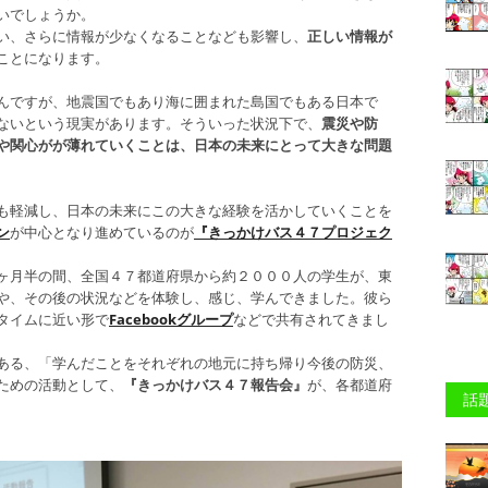
いでしょうか。
い、さらに情報が少なくなることなども影響し、
正しい情報が
ことになります。
んですが、地震国でもあり海に囲まれた島国でもある日本で
ないという現実があります。そういった状況下で、
震災や防
や関心がが薄れていくことは、日本の未来にとって大きな問題
も軽減し、日本の未来にこの大きな経験を活かしていくことを
ン
が中心となり進めているのが
『きっかけバス４７プロジェク
ヶ月半の間、全国４７都道府県から約２０００人の学生が、東
や、その後の状況などを体験し、感じ、学んできました。彼ら
タイムに近い形で
Facebookグループ
などで共有されてきまし
ある、「学んだことをそれぞれの地元に持ち帰り今後の防災、
ための活動として、
『きっかけバス４７報告会』
が、各都道府
話