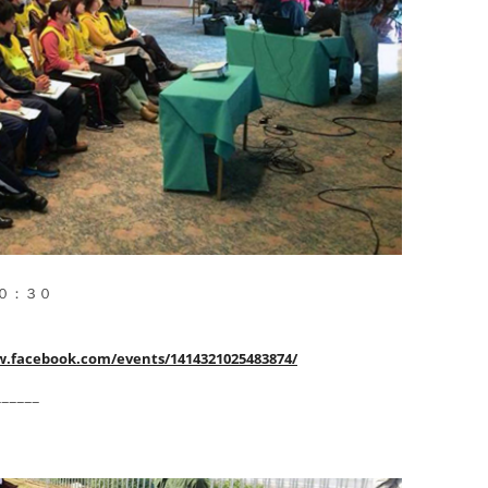
０：３０
w.facebook.com/events/1414321025483874/
−−−−−−