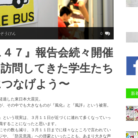
リそうけん
0
ス４７』報告会続々開催
を訪問してきた学生たち
につなげよう〜
新
経過した東日本大震災。
が、その中でも大きなものが『風化』と『風評』という被害。
」という現実は、３月１１日が近づくに連れて多くなっていっ
識することになったと思います。
にその数も減り、３月１１日までに様々なところで言われてい
ジや、「防災意識」への啓蒙といったことも、あまり大きな声