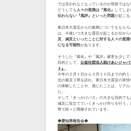
では言われなくなっているのが現状ではな
どうしても
人々の意識は『風化』
してしま
伝わらない『風評』といった問題
が起こる
東日本大震災からの復興についてももちろ
は、今後いつ大きな震災が起こるか分から
災、減災といったことに対する人々の意識
になる可能性
があります。
そうした『風化』や『風評』被害を少しで
目的として、
公益社団法人助けあいジャパ
ト』
。
今年の２月１日から３月１０日までの約１
北の被災３県を訪れ、東日本大震災の実情
の体験したことや、感じたことは、リアル
た。
そして『きっかけバス』の大きな目的でも
減災に役立てていくきっかけ作りを行う」
県で続々と開催されています。
◆愛知県報告会◆