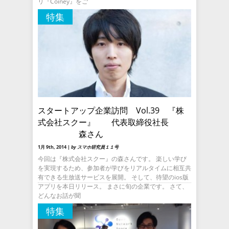
リ『Coiney』をご
特集
スタートアップ企業訪問 Vol.39 『株
式会社スクー』 代表取締役社長
森さん
1月 9th, 2014 |
by スマホ研究員１１号
今回は『株式会社スクー』の森さんです。 楽しい学び
を実現するため、参加者が学びをリアルタイムに相互共
有できる生放送サービスを展開。 そして、待望のios版
アプリを本日リリース。 まさに旬の企業です。 さて、
どんなお話が聞
特集