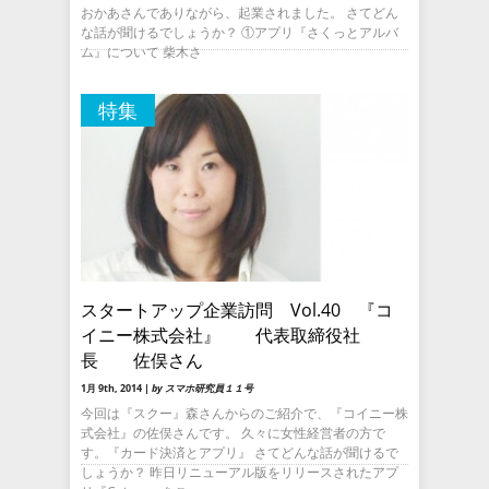
おかあさんでありながら、起業されました。 さてどん
な話が聞けるでしょうか？ ①アプリ『さくっとアルバ
ム』について 柴木さ
特集
スタートアップ企業訪問 Vol.40 『コ
イニー株式会社』 代表取締役社
長 佐俣さん
1月 9th, 2014 |
by スマホ研究員１１号
今回は『スクー』森さんからのご紹介で、『コイニー株
式会社』の佐俣さんです。 久々に女性経営者の方で
す。『カード決済とアプリ』 さてどんな話が聞けるで
しょうか？ 昨日リニューアル版をリリースされたアプ