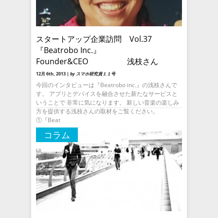
スタートアップ企業訪問 Vol.37
『Beatrobo Inc.』
Founder&CEO 浅枝さん
12月 6th, 2013 |
by スマホ研究員１１号
今回のインタビューは『Beatrobo inc.』の浅枝さんで
す。 アプリとデバイスを融合させた新たなサービスと
いうことで 非常に気になります。 新しい音楽の楽しみ
方を提供する浅枝さんの取材をご覧ください。
①『Beat
コラム