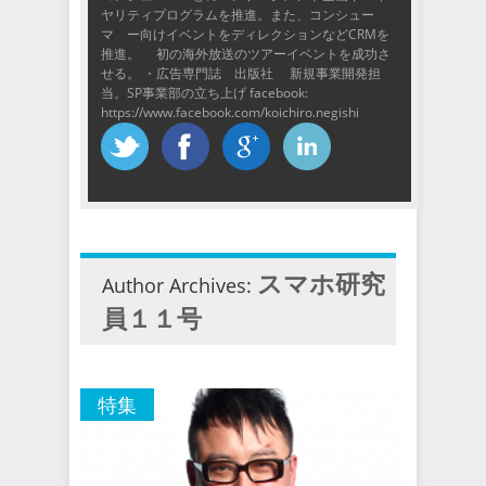
ヤリティプログラムを推進。また、コンシュー
マ ー向けイベントをディレクションなどCRMを
推進。 初の海外放送のツアーイベントを成功さ
せる。 ・広告専門誌 出版社 新規事業開発担
当。SP事業部の立ち上げ facebook:
https://www.facebook.com/koichiro.negishi
スマホ研究
Author Archives:
員１１号
特集