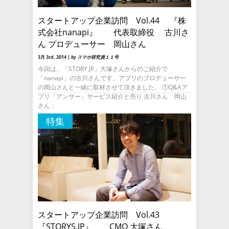
スタートアップ企業訪問 Vol.44 『株
式会社nanapi』 代表取締役 古川さ
ん プロデューサー 岡山さん
3月 3rd, 2014 |
by スマホ研究員１１号
今回は、「STORY.JP」大塚さんからのご紹介で
「nanapi」の古川さんです。アプリのプロデューサー
の岡山さんと一緒に取材させて頂きました。 ①Q&Aア
プリ「アンサー」サービス紹介と売り 古川さん 岡山
さん：
特集
スタートアップ企業訪問 Vol.43
『STORYS.JP』 CMO 大塚さん