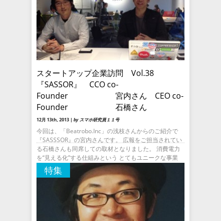
スタートアップ企業訪問 Vol.38
『SASSOR』 CCO co-
Founder 宮内さん CEO co-
Founder 石橋さん
12月 13th, 2013 |
by スマホ研究員１１号
今回は、「Beatrobo.Inc」の浅枝さんからのご紹介で
『SASSSOR』の宮内さんです。 広報をご担当されてい
る石橋さんも同席しての取材となりました。 消費電力
を“見える化”する仕組みという とてもユニークな事業
特集