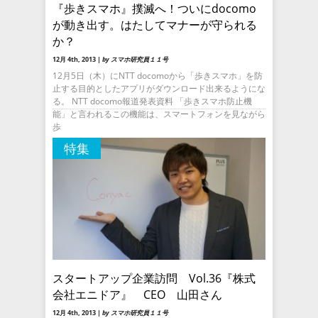
『歩きスマホ』撲滅へ！ついにdocomo
が動き出す。はたしてマナーが守られる
か？
12月 4th, 2013 |
by スマホ研究員１１号
12月5日（木）にNTT docomoから「歩きスマホ」を防
止する目的としたアプリがダウンロード出来るようにな
る。 NTT docomo報道発表資料 「歩きスマホ防止機
能」と言われるこの機能は、スマートフォンを見ながら
歩
特集
スタートアップ企業訪問 Vol.36『株式
会社エニドア』 CEO 山田さん
12月 4th, 2013 |
by スマホ研究員１１号