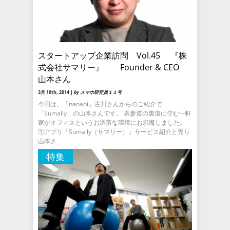
スタートアップ企業訪問 Vol.45 『株
式会社サマリー』 Founder & CEO
山本さん
3月 10th, 2014 |
by スマホ研究員１１号
今回は、「nanapi」古川さんからのご紹介で
「Sumally」の山本さんです。 表参道の裏道に佇む一軒
家がオフィスというお洒落な環境にお邪魔しました。
①アプリ「Sumally（サマリー）」サービス紹介と売り
山本さ
特集