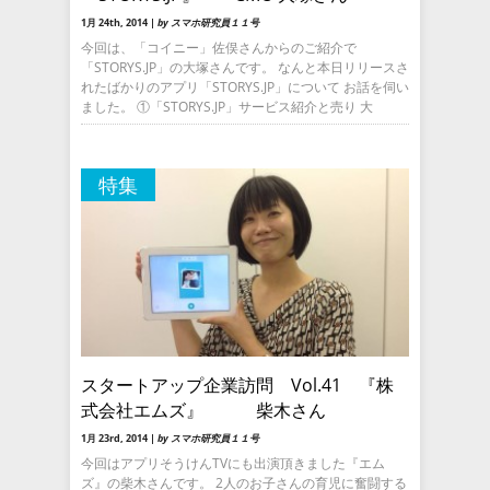
1月 24th, 2014 |
by スマホ研究員１１号
今回は、「コイニー」佐俣さんからのご紹介で
「STORYS.JP」の大塚さんです。 なんと本日リリースさ
れたばかりのアプリ「STORYS.JP」について お話を伺い
ました。 ①「STORYS.JP」サービス紹介と売り 大
特集
スタートアップ企業訪問 Vol.41 『株
式会社エムズ』 柴木さん
1月 23rd, 2014 |
by スマホ研究員１１号
今回はアプリそうけんTVにも出演頂きました『エム
ズ』の柴木さんです。 2人のお子さんの育児に奮闘する