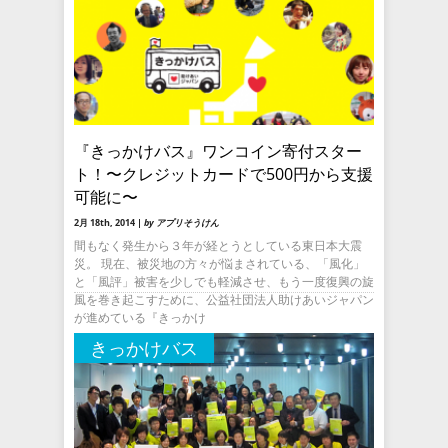
『きっかけバス』ワンコイン寄付スター
ト！〜クレジットカードで500円から支援
可能に〜
2月 18th, 2014 |
by アプリそうけん
間もなく発生から３年が経とうとしている東日本大震
災。 現在、被災地の方々が悩まされている、「風化」
と「風評」被害を少しでも軽減させ、もう一度復興の旋
風を巻き起こすために、公益社団法人助けあいジャパン
が進めている『きっかけ
きっかけバス