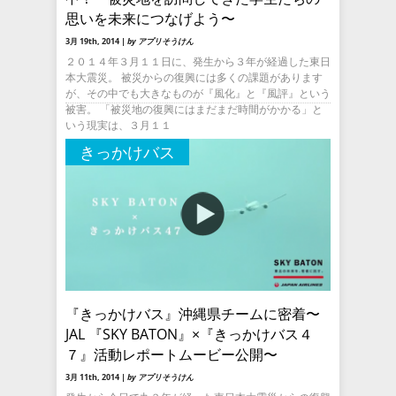
思いを未来につなげよう〜
3月 19th, 2014 |
by アプリそうけん
２０１４年３月１１日に、発生から３年が経過した東日
本大震災。 被災からの復興には多くの課題があります
が、その中でも大きなものが『風化』と『風評』という
被害。 「被災地の復興にはまだまだ時間がかかる」と
いう現実は、３月１１
きっかけバス
『きっかけバス』沖縄県チームに密着〜
JAL 『SKY BATON』×『きっかけバス４
７』活動レポートムービー公開〜
3月 11th, 2014 |
by アプリそうけん