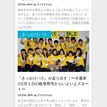
1月 31st, 2014 |
by アプリそうけん
東日本日本大震災から間もなく丸３年が経とうとしてい
る今なお、多くの方が避難生活を 余儀なくされている
という現状があります。 ※1月31日時点での助けあいジ
ャパン公式ホームページでのデータでは、避難生活者数
は274,088
きっかけバス
『きっかけバス』が走り出す！〜今週末
の2月１日の岐阜県号からいよいよスター
ト〜
1月 27th, 2014 |
by アプリそうけん
東日本大震災から丸３年が経とうとしている今、東北の
人たちが苦しめられている「風化」と「風評」。 その