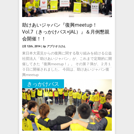
助けあいジャパン『復興meetup！
Vol.7（きっかけバス×JAL）』＆月例懇親
会開催！！
2月 12th, 2014 |
by アプリそうけん
東日本大震災からの復興に関する取り組みを続ける公益
社団法人「助けあいジャパン」が、これまで定期的に開
催してきた『復興meetup！』。 その第７弾が、２月１
０日に開催されました。 今回は、助けあいジャパン復
興meetup
きっかけバス