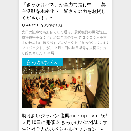
『きっかけバス』が全力で走行中！！募
金活動を本格化〜「皆さんの力をお貸し
ください！」〜
2月 4th, 2014 |
by アプリそうけん
先日の記事でもお伝えした通り、震災復興の風化防止、
風評被害をなくすために全国の学生 約２０００人を東
北の被災地に送り出すプロジェクト『きっかけバス４７
プロジェクト』が、 ２月１日の岐阜県号を皮切りに走
り始めました！ ※写
きっかけバス
助けあいジャパン 復興meetup！Vol.7が
２月10日に開催☆-きっかけバス×JAL：学
生と社会人のスペシャルセッション！-