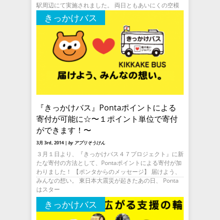
駅周辺にて実施されました。 両日ともあいにくの空模
様となり、気温も低い
きっかけバス
『きっかけバス』Pontaポイントによる
寄付が可能に☆〜１ポイント単位で寄付
ができます！〜
3月 3rd, 2014 |
by アプリそうけん
３月１日より、『きっかけバス４７プロジェクト』に新
たな寄付の方法として、Pontaポイントによる寄付が加
わりました！ 【ポンタからのメッセージ】 届けよう、
みんなの想い。 東日本大震災が起きたあの日、 Ponta
はスター
きっかけバス