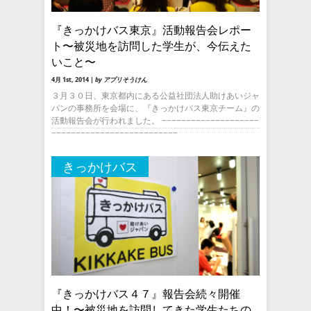
『きっかけバス東京』活動報告会レポー
ト〜被災地を訪問した学生が、今伝えた
いこと〜
4月 1st, 2014 |
by アプリそうけん
３月３０日、東京都内にある公益社団法人助けあいジャ
パンの事務所を会場に、『きっかけバス東京チーム』の
活動報告会が行われました。 −−−−−−−−−−−−−−−−−−−−
−−−−−−−−−−−−−−−−−−−−−−−−−−
きっかけバス
『きっかけバス４７』報告会続々開催
中！〜被災地を訪問してきた学生たちの