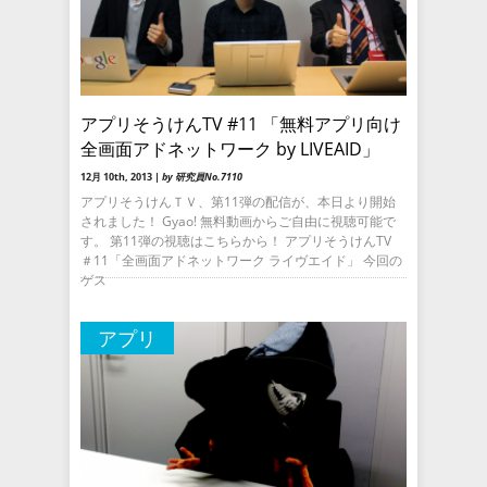
アプリそうけんTV #11 「無料アプリ向け
全画面アドネットワーク by LIVEAID」
12月 10th, 2013 |
by 研究員No.7110
アプリそうけんＴＶ、第11弾の配信が、本日より開始
されました！ Gyao! 無料動画からご自由に視聴可能で
す。 第11弾の視聴はこちらから！ アプリそうけんTV
＃11「全画面アドネットワーク ライヴエイド」 今回の
ゲス
アプリ