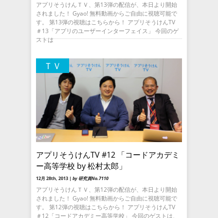
アプリそうけんＴＶ、第13弾の配信が、本日より開始
されました！ Gyao! 無料動画からご自由に視聴可能で
す。 第13弾の視聴はこちらから！ アプリそうけんTV
＃13「アプリのユーザーインターフェイス」 今回のゲ
ストは
ＴＶ
アプリそうけんTV #12 「コードアカデミ
ー高等学校 by 松村太郎」
12月 28th, 2013 |
by 研究員No.7110
アプリそうけんＴＶ、第12弾の配信が、本日より開始
されました！ Gyao! 無料動画からご自由に視聴可能で
す。 第12弾の視聴はこちらから！ アプリそうけんTV
＃12「コードアカデミー高等学校」 今回のゲストは、