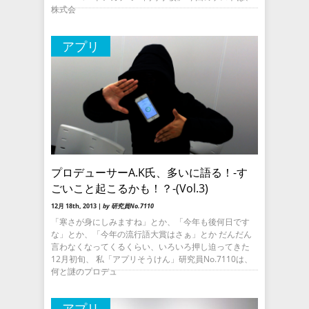
株式会
アプリ
プロデューサーA.K氏、多いに語る！-す
ごいこと起こるかも！？-(Vol.3)
12月 18th, 2013 |
by 研究員No.7110
「寒さが身にしみますね」とか、「今年も後何日です
な」とか、「今年の流行語大賞はさぁ」とか だんだん
言わなくなってくるくらい、いろいろ押し迫ってきた
12月初旬、 私「アプリそうけん」研究員No.7110は、
何と謎のプロデュ
アプリ