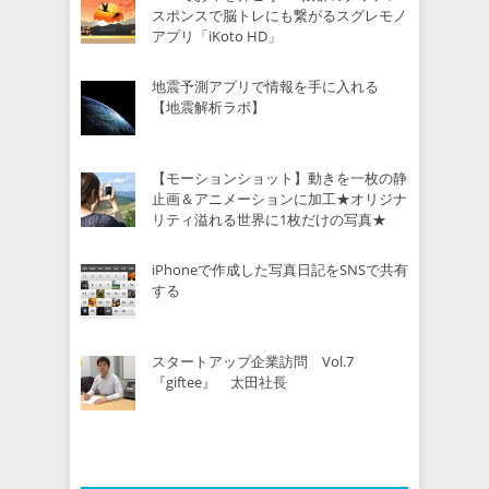
スポンスで脳トレにも繋がるスグレモノ
アプリ「iKoto HD」
地震予測アプリで情報を手に入れる
【地震解析ラボ】
【モーションショット】動きを一枚の静
止画＆アニメーションに加工★オリジナ
リティ溢れる世界に1枚だけの写真★
iPhoneで作成した写真日記をSNSで共有
する
スタートアップ企業訪問 Vol.7
『giftee』 太田社長