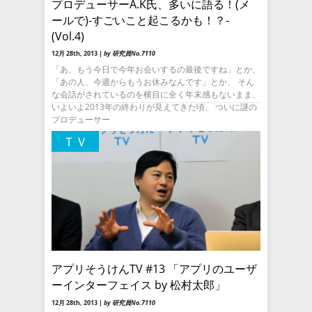
プロデューサーA.K氏、多いに語る！(メ
ールで)-すごいこと起こるかも！？-
(Vol.4)
12月 28th, 2013 |
by 研究員No.7110
「あ、もう今日で今年お会いするの最後ですね」とか、
「あの人、今週からもうお休みなんです」とか、 そん
な会話がされているのを横目に全く年末感もないまま、
いよいよ2013年の終わりが見えてきた頃、 ついに謎の
プロデューサー
ＴＶ
アプリそうけんTV #13 「アプリのユーザ
ーインターフェイス by 松村太郎」
12月 28th, 2013 |
by 研究員No.7110