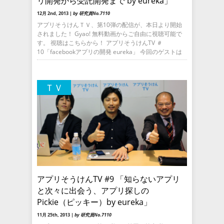
リ開発から受託開発まで by eureka」
12月 2nd, 2013 |
by 研究員No.7110
アプリそうけんＴＶ、第10弾の配信が、本日より開始
されました！ Gyao! 無料動画からご自由に視聴可能で
す。 視聴はこちらから！ アプリそうけんTV ＃
10「facebookアプリの開発 eureka」 今回のゲストは
ＴＶ
アプリそうけんTV #9 「知らないアプリ
と次々に出会う、アプリ探しの
Pickie（ピッキー）by eureka」
11月 25th, 2013 |
by 研究員No.7110