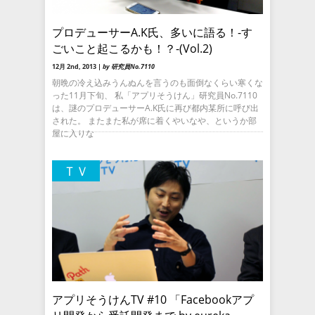
プロデューサーA.K氏、多いに語る！-す
ごいこと起こるかも！？-(Vol.2)
12月 2nd, 2013 |
by 研究員No.7110
朝晩の冷え込みうんぬんを言うのも面倒なくらい寒くな
った11月下旬、 私「アプリそうけん」研究員No.7110
は、謎のプロデューサーA.K氏に再び都内某所に呼び出
された。 またまた私が席に着くやいなや、というか部
屋に入りな
ＴＶ
アプリそうけんTV #10 「Facebookアプ