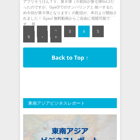
アプリそうけんＴＶ、第９弾（※前回が第七弾Vol.2だ
ったのですが、GyaO!でのナンバリングと 統一するた
め今回が第９弾となります）の配信が、本日より開始さ
れました！ Gyao! 無料動画からご自由に視聴可能で
す。 視
«
‹
2
3
4
5
6
›
»
Back to Top ↑
東南アジアビジネスレポート