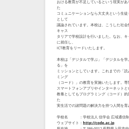
おける教育が不足しているという現実があ
た
コミュニケーションなら大丈夫という生徒
として
議論されています。本校は、こうした社会
キャス
タリアで学校設計を行いました。なお、キ
に就任し、
ICT教育をリードいたします。
本校は「デジタルで学ぶ」「デジタルを学
る」を
ミッションとしています。これまでの「読
ミング
（コード）」の教育を実施いたします。専
スマートフォンアプリやインターネットと
教養としてもプログラミング（コード）的
た
実生活での諸問題の解決力を持つ人間を育
学校名 ：学校法人 信学会 広域通信制
ウェブサイト：
http://code.ac.jp
所在地 ：〒386-0012 長野県上田市中央1