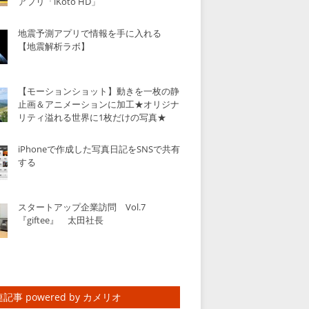
アプリ「iKoto HD」
地震予測アプリで情報を手に入れる
【地震解析ラボ】
【モーションショット】動きを一枚の静
止画＆アニメーションに加工★オリジナ
リティ溢れる世界に1枚だけの写真★
iPhoneで作成した写真日記をSNSで共有
する
スタートアップ企業訪問 Vol.7
『giftee』 太田社長
記事 powered by カメリオ