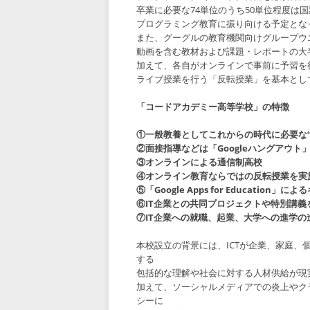
卒業に必要な74単位のうち50単位程度は
プログラミング教育に振り向ける予定とな
また、グーグルの教育機関向けグループウエア「Go
動画を含む教材および課題・レポートの大半
加えて、各自がオンラインで事前に予習を行
ライブ授業を行う「反転授業」を基本とし
「コードアカデミー高等学校」の特徴
①一般教養としてこれからの時代に必要な
②面接指導などは「Googleハングアウト
③オンラインによる通信制高校
④オンライン教育ならではの反転授業を実
⑤「Google Apps for Education
⑥IT企業との共同プロジェクトや特別講義
⑦IT企業への就職、起業、大学への進学の
本校設立の背景には、ICTが企業、家庭、
する
包括的な理解や社会に対する人材供給が現
加えて、ソーシャルメディアでの炎上やク
シーに