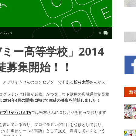
.7110
0
ミー高等学校」2014
徒募集開始！！
、アプリそうけんのコンセプターでもある
松村太郎
さんがスー
新
ログラミング科目が必修、かつクラウド活用の広域通信制高校
よ
2014年4月の開校に向けて生徒の募集を開始しました！
アプリそうけんTV
では松村さんに直接お話を伺っております
も書いている通り、プログラミング科目を必修としており、
ために重要な一つの言語』として捉え、教育していくという