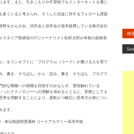
ります。また、引きこもりや不登校でもインターネットを通じ
も多くいると考えられ、そうした生徒に対するフォローも課題
情勢をかんがみ、信学会と信学会が資本提携している株式会社
検
ャスタリア取締役のITジャーナリスト松村太郎が本校の副校長
ぶ」をコンセプトに「プログラム（コード）が書ける人を育て
み、書き、そろばん」から「読み、書き、そろばん、プログラ
門的な職種への就職を目指すのみならず、普段触れている
いったテクノロジーへの理解を深めるとともに、実務としても
思考を理解することにより、柔軟かつ幅広い思考力が身につい
みます。
・単位制課程普通科 コードアカデミー高等学校
-2-21