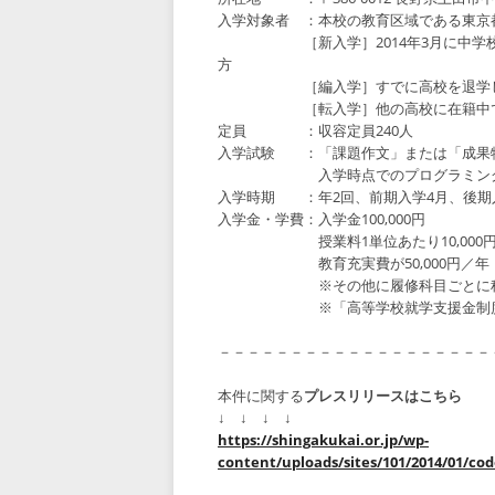
入学対象者 ：本校の教育区域である東京
［新入学］2014年3月に中学校卒
方
［編入学］すでに高校を退学し
［転入学］他の高校に在籍中で転
定員 ：収容定員240人
入学試験 ：「課題作文」または「成果
入学時点でのプログラミング技
入学時期 ：年2回、前期入学4月、後期入
入学金・学費：入学金100,000円
授業料1単位あたり10,000円（年間
教育充実費が50,000円／年
※その他に履修科目ごとに科目書代
※「高等学校就学支援金制度」
－－－－－－－－－－－－－－－－－－－
本件に関する
プレスリリースはこちら
↓ ↓ ↓ ↓
https://shingakukai.or.jp/wp-
content/uploads/sites/101/2014/01/cod