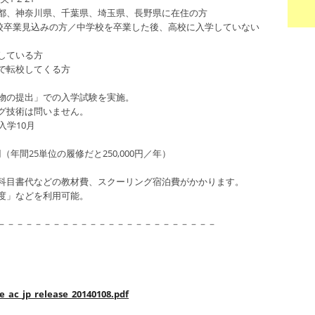
都、神奈川県、千葉県、埼玉県、長野県に在住の方
業見込みの方／中学校を卒業した後、高校に入学していない
ている方
校してくる方
物の提出」での入学試験を実施。
術は問いません。
学10月
25単位の履修だと250,000円／年）
などの教材費、スクーリング宿泊費がかかります。
などを利用可能。
－－－－－－－－－－－－－－－－－－－－－－－－
e_ac_jp_release_20140108.pdf