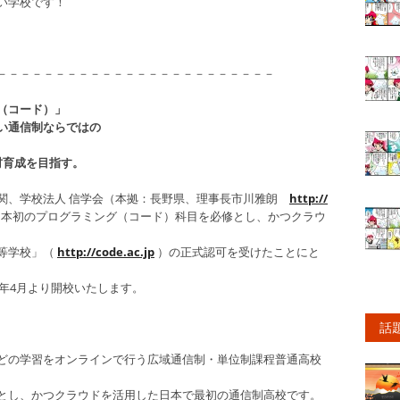
い学校です！
－－－－－－－－－－－－－－－－－－－－－－－－
（コード）」
い通信制ならではの
材育成を目指す。
関、学校法人 信学会（本拠：長野県、理事長市川雅朗
http://
本初のプログラミング（コード）科目を必修とし、かつクラウ
等学校」（
http://code.ac.jp
）の正式認可を受けたことにと
4年4月より開校いたします。
話
どの学習をオンラインで行う広域通信制・単位制課程普通高校
とし、かつクラウドを活用した日本で最初の通信制高校です。