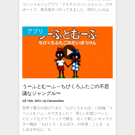
コンシェルジュアプリ「テルテルコンシェルジュ」のサ
ポートで、東北地方へ行ってきました。同行したのは
アプリ
うーふとむーふ～ちびくろふたごの不思
議なジャングル〜
3月 13th, 2013 |
by Charamelbox
世界で愛され続けてきた「ちびくろさんぼ」に続編「う
ーふとむーふ」ができました！ 美しい幻想シーンと、
ビビッドなグラフィックで贈る、古くて新しいキャラク
ター物語 「ちびくろ・さんぼ３」の作者；こじま・よ
しみを中心に、ち