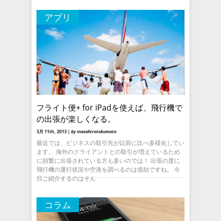
アプリ
フライト便+ for iPadを使えば、飛行機で
の出張が楽しくなる。
3月 11th, 2013 |
by masahirotokumoto
最近では、ビジネスの取引先が以前に比べ多様化してい
ます。 海外のクライアントとの取引が増えているため
に頻繁に出張されている方も多いのでは！ 出張の度に
飛行機の運行状況や空港を調べるのは億劫ですね。 今
日ご紹介するのはそん
コラム