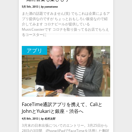
5月 5th, 2013 |
by yamatomo
また酒の話題ですみません(笑) でもこれは企業によるア
プリ提供なのですが ちょっとおもしろい販促なので紹
介してみます コロナビールが提供している
MusicCoasterです コロナを取り扱ってるお店でもらえ
るコースターに
アプリ
FaceTime通訳アプリを携えて、Caliと
JohnとYukariと銀座・渋谷へ
4月 8th, 2013 |
by 松村太郎
3月末の日本出張についてのエントリー。3月25日から
28日の3日間、iPhone/iPadでFaceTimeを活用した翻訳