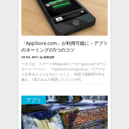
「AppStore.com」が利用可能に – アプリ
のネーミングの5つのコツ
2月 5th, 2013 |
by 松村太郎
つまりは、スマートWikipediaリーダーgoocusのダウン
ロードページに、「AppStore.com/goocus」でアクセ
ス出来るようになるということ。 米国で視聴率50%を
越え、1億人以上が視聴したというNFL
アプリ