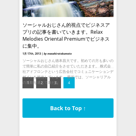
ソーシャルおじさん的視点でビジネスア
プリの記事を書いていきます。Relax
Melodies Oriental Premiumでビジネス
に集中。
1月 17th, 2013 |
by masahirotokumoto
ソーシャルおじさん徳本昌大です。初めての方も多いの
で簡単に私の自己紹介をさせていただきます。 株式会
社アドフロンテという広告会社でコミュニケーションデ
ザインを担当しています。 最近では、ソーシャリアル
の活動を通じて新たな
1
2
3
4
Back to Top ↑