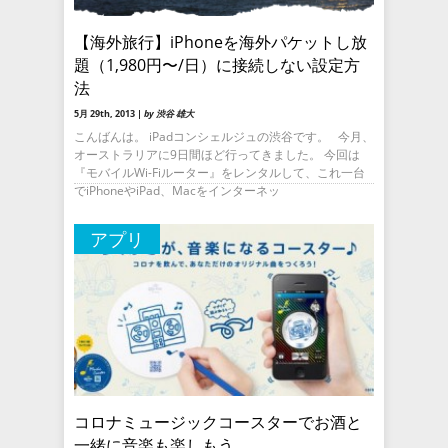
【海外旅行】iPhoneを海外パケットし放
題（1,980円〜/日）に接続しない設定方
法
5月 29th, 2013 |
by 渋谷 雄大
こんばんは。 iPadコンシェルジュの渋谷です。 今月、
オーストラリアに9日間ほど行ってきました。 今回は
『モバイルWi-Fiルーター』をレンタルして、これ一台
でiPhoneやiPad、Macをインターネッ
アプリ
コロナミュージックコースターでお酒と
一緒に音楽も楽しもう