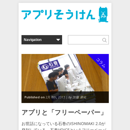
コラム
Published on
2月 8th, 2013 |
by 加藤 康祐
アプリと「フリーペーパー」
お世話になっている石巻のISHINOMAKI 2.0が
発刊している、石巻VOICEというフリーペーパ