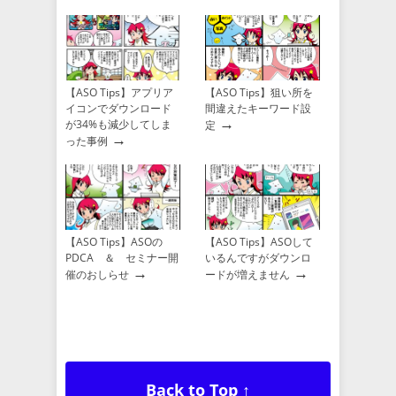
【ASO Tips】アプリア
【ASO Tips】狙い所を
イコンでダウンロード
間違えたキーワード設
→
が34%も減少してしま
定
→
った事例
【ASO Tips】ASOの
【ASO Tips】ASOして
PDCA ＆ セミナー開
いるんですがダウンロ
→
→
催のおしらせ
ードが増えません
Back to Top ↑