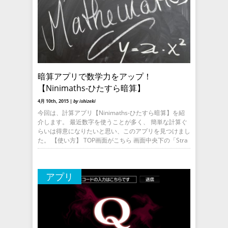
暗算アプリで数学力をアップ！
【Ninimaths-ひたすら暗算】
4月 10th, 2015 |
by ishizeki
今回は、計算アプリ【Ninimaths-ひたすら暗算】を紹
介します。 最近数字を使うことが多く、 簡単な計算ぐ
らいは得意になりたいと思い、このアプリを見つけまし
た。 【使い方】 TOP画面がこちら 画面中央下の「Stra
アプリ