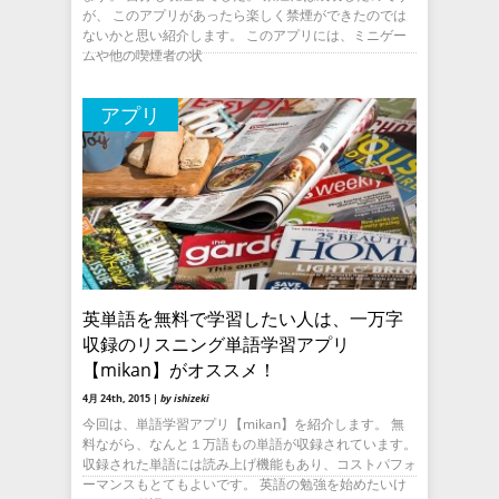
が、 このアプリがあったら楽しく禁煙ができたのでは
ないかと思い紹介します。 このアプリには、ミニゲー
ムや他の喫煙者の状
アプリ
英単語を無料で学習したい人は、一万字
収録のリスニング単語学習アプリ
【mikan】がオススメ！
4月 24th, 2015 |
by ishizeki
今回は、単語学習アプリ【mikan】を紹介します。 無
料ながら、なんと１万語もの単語が収録されています。
収録された単語には読み上げ機能もあり、コストパフォ
ーマンスもとてもよいです。 英語の勉強を始めたいけ