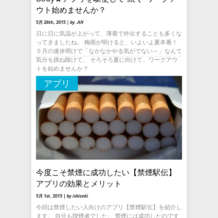
ウト始めませんか？
5月 26th, 2015 |
by .AH
日に日に気温が上がって、薄着で外出することも多くな
ってきましたね。 梅雨が明けると、いよいよ夏本番！
５月の連休明けで「なかなかやる気がでない～」なんて
気分を跳ね除けて、 そろそろ夏に向けて、ワークアウ
トを始めませんか？
アプリ
今度こそ禁煙に成功したい【禁煙駅伝】
アプリの効果とメリット
5月 1st, 2015 |
by ishizeki
今回は禁煙したい人向けのアプリ【禁煙駅伝】を紹介し
ます。 自分も喫煙者でした。 禁煙には成功したのです