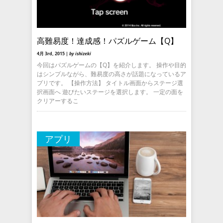
高難易度！達成感！パズルゲーム【Q】
4月 3rd, 2015 |
by ishizeki
今回はパズルゲームの【Q】を紹介します。 操作や目的
はシンプルながら、難易度の高さが話題になっているア
プリです。 【操作方法】 タイトル画面からステージ選
択画面へ 遊びたいステージを選択します。 一定の面を
クリアーするこ
アプリ