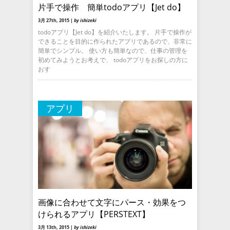
片手で操作 簡単todoアプリ【Jet do】
3月 27th, 2015 |
by ishizeki
todoアプリ【Jet do】を紹介いたします。 片手で操作が
できることを目的に作られたアプリであるので、非常に
簡単でシンプル。 使い方も簡単なので、仕事の管理を
初めてみようとお考えで、 todoアプリをお探しの方に
おす
アプリ
画像に合わせて文字にパース・効果をつ
けられるアプリ【PERSTEXT】
3月 13th, 2015 |
by ishizeki