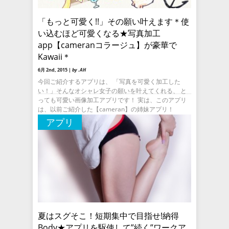
「もっと可愛く!!」その願い叶えます＊使
い込むほど可愛くなる★写真加工
app【cameranコラージュ】が豪華で
Kawaii＊
6月 2nd, 2015 |
by .AH
今回ご紹介するアプリは、 「写真を可愛く加工した
い！」そんなオシャレ女子の願いを叶えてくれる、 と
っても可愛い画像加工アプリです！ 実は、このアプリ
は、以前ご紹介した【cameran】の姉妹アプリ！
【cameran】の
アプリ
夏はスグそこ！短期集中で目指せ!納得
Body★アプリを駆使して”続く”ワークア