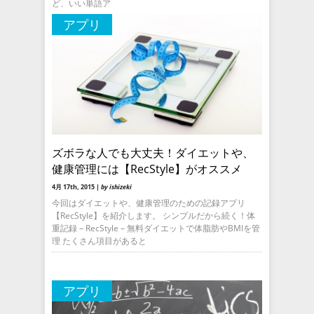
ど、いい単語ア
アプリ
ズボラな人でも大丈夫！ダイエットや、
健康管理には【RecStyle】がオススメ
4月 17th, 2015 |
by ishizeki
今回はダイエットや、健康管理のための記録アプリ
【RecStyle】を紹介します。 シンプルだから続く！体
重記録 – RecStyle – 無料ダイエットで体脂肪やBMIを管
理 たくさん項目があると
アプリ