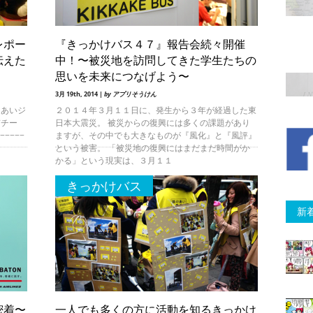
レポー
『きっかけバス４７』報告会続々開催
伝えた
中！〜被災地を訪問してきた学生たちの
思いを未来につなげよう〜
3月 19th, 2014 |
by アプリそうけん
けあいジ
２０１４年３月１１日に、発生から３年が経過した東
京チー
日本大震災。 被災からの復興には多くの課題があり
−−−−
ますが、その中でも大きなものが『風化』と『風評』
という被害。 「被災地の復興にはまだまだ時間がか
かる」という現実は、３月１１
きっかけバス
新
密着〜
一人でも多くの方に活動を知るきっかけ