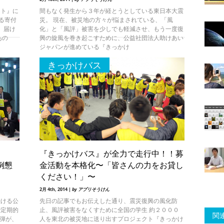
クト』に
間もなく発生から３年が経とうとしている東日本大震
よる寄付
災。 現在、被災地の方々が悩まされている、「風
 届け
化」と「風評」被害を少しでも軽減させ、もう一度復
あの
興の旋風を巻き起こすために、公益社団法人助けあい
ジャパンが進めている『きっかけ
きっかけバス
『きっかけバス』が全力で走行中！！募
例懇
金活動を本格化〜「皆さんの力をお貸し
ください！」〜
2月 4th, 2014 |
by アプリそうけん
続ける公
先日の記事でもお伝えした通り、震災復興の風化防
で定期的
止、風評被害をなくすために全国の学生 約２０００
関連
７弾が、
人を東北の被災地に送り出すプロジェクト『きっかけ