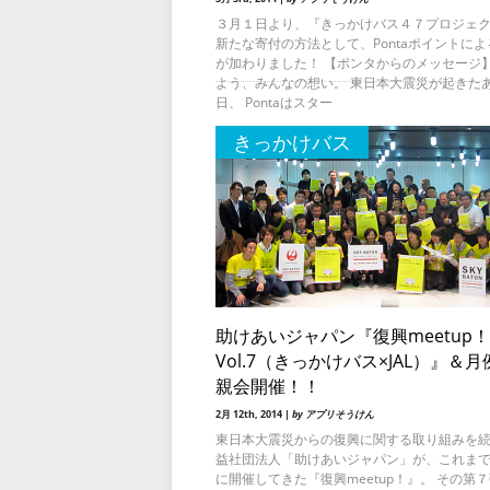
３月１日より、『きっかけバス４７プロジェ
新たな寄付の方法として、Pontaポイントに
が加わりました！ 【ポンタからのメッセージ】
よう、みんなの想い。 東日本大震災が起きた
日、 Pontaはスター
きっかけバス
助けあいジャパン『復興meetup！
Vol.7（きっかけバス×JAL）』＆月
親会開催！！
2月 12th, 2014 |
by アプリそうけん
東日本大震災からの復興に関する取り組みを
益社団法人「助けあいジャパン」が、これま
に開催してきた『復興meetup！』。 その第