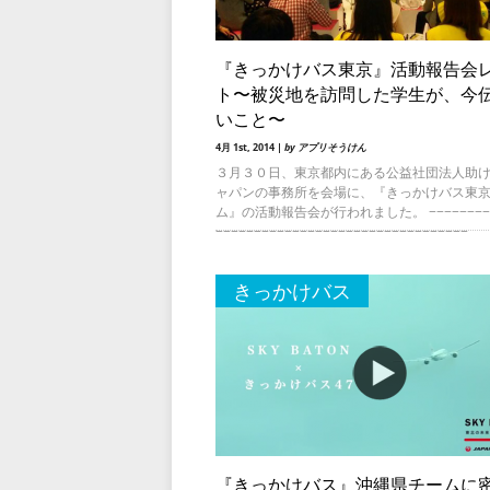
『きっかけバス東京』活動報告会
ト〜被災地を訪問した学生が、今
いこと〜
4月 1st, 2014 |
by アプリそうけん
３月３０日、東京都内にある公益社団法人助
ャパンの事務所を会場に、『きっかけバス東
ム』の活動報告会が行われました。 −−−−−−−−−
−−−−−−−−−−−−−−−−−−−−−−−−−−−−−−−−−
きっかけバス
『きっかけバス』沖縄県チームに