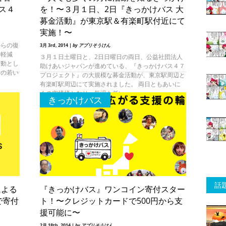
バス４
を！〜３月１日、2日『きっかけバス 大
募金活動』が東京駅＆有楽町駅付近にて
実施！〜
からの復
3月 3rd, 2014 |
by アプリそうけん
も軽減
３月１日土曜日と、2日日曜日の両日、公益社団法人
活動とし
助けあいジャパンが進めている、『きっかけバス４７
名の若い
プロジェクト』の大規模な募金活動が、東京駅周辺と
有楽町駅周辺にて実施されました。 両日ともあいに
くの空模様となり、気温も低い
きっかけバス
話
による
『きっかけバス』ワンコイン寄付スター
で寄付
ト！〜クレジットカードで500円から支
援可能に〜
2月 18th, 2014 |
by アプリそうけん