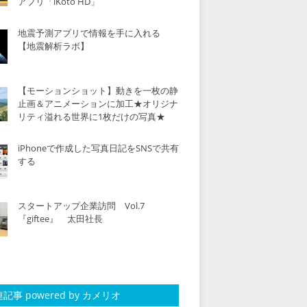
アプリ「iKoto HD」
地震予測アプリで情報を手に入れる
【地震解析ラボ】
【モーションショット】動きを一枚の静
止画＆アニメーションに加工★オリジナ
リティ溢れる世界に1枚だけの写真★
iPhoneで作成した写真日記をSNSで共有
する
スタートアップ企業訪問 Vol.7
『giftee』 太田社長
記事 powered by カメリオ