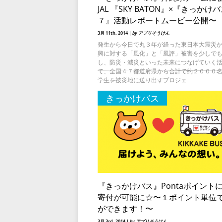
JAL 『SKY BATON』×『きっかけ
７』活動レポートムービー公開〜
3月 11th, 2014 |
by アプリそうけん
発生から今日で丸３年が経った東日本大震災
興に対する「風化」と「風評」被害を少しで
し、防災・減災といった未来につなげていく
て、全国４７都道府県から合計で約２０００
学生を被災地に送り出すプロジェ
きっかけバス
『きっかけバス』Pontaポイント
寄付が可能に☆〜１ポイント単位
ができます！〜
3月 3rd, 2014 |
by アプリそうけん