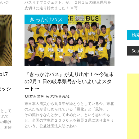
あいジ
バス４７プロジェクト』が、 ２月１日の岐阜県号を
皮切りに走り始めました！ ※写
きっかけバス
検
l.7
『きっかけバス』が走り出す！〜今週末
の2月１日の岐阜県号からいよいよスタ
セッシ
ート〜
1月 27th, 2014 |
by アプリそうけん
東日本大震災から丸３年が経とうとしている今、東北
の人たちが苦しめられている「風化」と「風評」。
うとして
その流れをなんとかして止めたい、という思いのも
されて
と、全国の学生約２０００人を被災３県に送り出そう
での助け
という、公益社団法人助けあい
は、避難