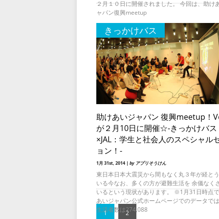
２月１０日に開催されました。 今回は、助け
ャパン復興meetup
きっかけバス
助けあいジャパン 復興meetup！Vo
が２月10日に開催☆-きっかけバス
×JAL：学生と社会人のスペシャル
ョン！-
1月 31st, 2014 |
by アプリそうけん
東日本日本大震災から間もなく丸３年が経と
いる今なお、多くの方が避難生活を 余儀なく
いるという現状があります。 ※1月31日時点
あいジャパン公式ホームページでのデータで
生活者数は274,088
1
2