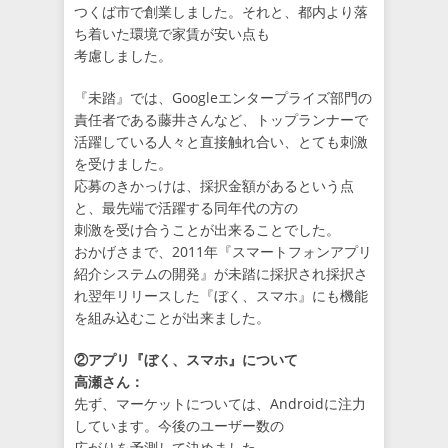
つくば市で創業しました。それと、都内より落
ち着いた環境で家賃が安い点も
考慮しました。
『未踏』では、Googleエンタープライズ部門の
責任者である藤井さんなど、トップランナーで
活躍している人々と直接触れ合い、とても刺激
を受けました。
応募のきかっけは、採択金額があるという点
と、最先端で活躍する同年代の方の
刺激を受け合うことが出来ることでした。
おかげさまで、2011年『スマートフォンアプリ
紹介システムの開発』が未踏に採択され採択さ
れ翌年リリースした『ぼく、スマホ』にも機能
を組み込むことが出来ました。
②アプリ『ぼく、スマホ』について
高瀬さん：
先ず、マーケットについては、Androidに注力
しています。今後のユーザー数の
広がりを予測して決めました。