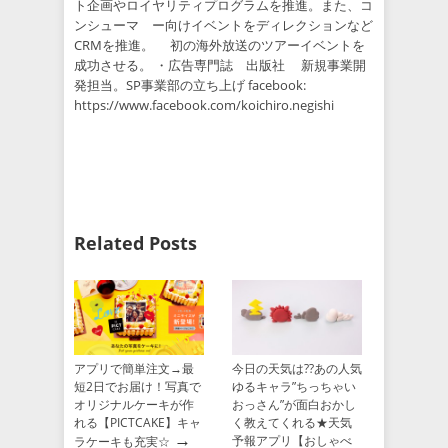
ト企画やロイヤリティプログラムを推進。また、コ
ンシューマ ー向けイベントをディレクションなど
CRMを推進。 初の海外放送のツアーイベントを
成功させる。 ・広告専門誌 出版社 新規事業開
発担当。SP事業部の立ち上げ facebook:
https://www.facebook.com/koichiro.negishi
Related Posts
アプリで簡単注文→最
今日の天気は??あの人気
短2日でお届け！写真で
ゆるキャラ”ちっちゃい
オリジナルケーキが作
おっさん”が面白おかし
れる【PICTCAKE】キャ
く教えてくれる★天気
→
予報アプリ【おしゃべ
ラケーキも充実☆