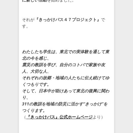
それが
『きっかけバス４７プロジェクト』
で
す。
わたしたち学生は、東北での実体験を通して東
北の今を感じ、
震災の教訓を学び、自分のコトバで家族や友
人、大切な人、
それぞれの故郷・地域の人たちに伝え続けてゆ
くつもりです。
そして、日本中が助けあって東北の復興に関わ
り、
311の教訓を地域の防災に活かす“きっかけ”を
つくります。
（
『きっかけバス』公式ホームページ
より）