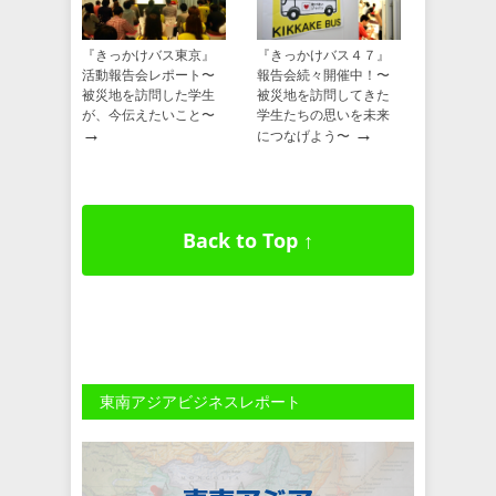
『きっかけバス東京』
『きっかけバス４７』
活動報告会レポート〜
報告会続々開催中！〜
被災地を訪問した学生
被災地を訪問してきた
が、今伝えたいこと〜
学生たちの思いを未来
→
→
につなげよう〜
Back to Top ↑
東南アジアビジネスレポート