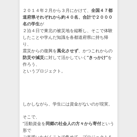
２０１４年２月から３月にかけて、
全国４７都
道府県それぞれから約４０名、合計で２０００
名の学生
が
２泊４日で東北の被災地を縦断し、そこで体験
したことや学んだ知識を各都道府県に持ち帰
り、
震災からの復興を
風化させず
、かつこれからの
防災や減災
に対して活かしていく
“きっかけ”
を
作ろう、
というプロジェクト。
しかしながら、学生には資金がないのが現実。
そこで、
“活動資金を
同郷の社会人の方々から寄付
という
形で
ご支援いただくことで集めて、プロジェクトを