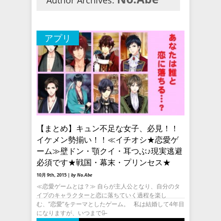
Author Archives:
アプリ
【まとめ】キュン不足な女子、必見！！
イケメン勢揃い！！≪イチオシ★恋愛ゲ
ーム≫壁ドン・顎クイ・耳つぶ♪現実逃避
必須です★戦国・幕末・プリンセス★
10月 9th, 2015 |
by No.Abe
≪恋愛ゲームとは？≫ 自らが主人公となり、自分のタ
イプのキャラクターと恋に落ちていく過程を楽し
む、”恋愛”をテーマとしたゲーム。 私は結婚して4年目
になりますが、いつまでも̶