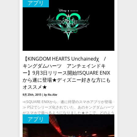
アプリ
【KINGDOM HEARTS Unchainedχ /
キングダムハーツ アンチェインドキ
ー】9月3日リリース開始!!SQUARE ENIX
から遂に登場★ディズニー好きな方にも
オススメ★
9月 25th, 2015 |
by No.Abe
≪SQUARE ENIXから、遂に待望のスマホアプリが登場
≫ PS2でシリーズ化されていた、あのキングダムハーツ
がスマホで遊べるようになりました★そこで、どのよう
アプリ
な内容になっているのかを簡単にご説明したいと思いま
す!!