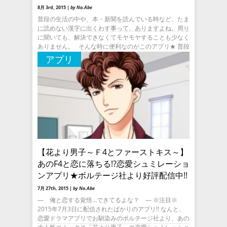
8月 3rd, 2015 |
by No.Abe
普段の生活の中や、本・新聞を読んでいる時など、たま
に読めない漢字に出くわす事って、ありますよね。周り
に聞いても、解決できなくてモヤモヤすることも少なく
ありません。 そんな時に便利なのがこのアプリ★ 普段
見か
アプリ
【花より男子～Ｆ4とファーストキス～】
あのF4と恋に落ちる!?恋愛シュミレーショ
ンアプリ★ボルテージ社より好評配信中!!
7月 27th, 2015 |
by No.Abe
― 俺と恋する覚悟…できてるよな？ ― ※注目※
2015年7月3日に配信されたばかりのアプリ!! なんと、
恋愛ドラマアプリでお馴染みのボルテージ社より、あの