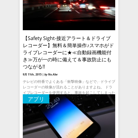
【Safety Sight-接近アラート＆ドライブ
レコーダー】無料＆簡単操作♪スマホがド
ライブレコーダーに★≪自動録画機能付
き≫万が一の時に備えて＆事故防止にも
つながる!!
9月 11th, 2015 |
by No.Abe
テレビの特番でよくある「衝撃映像」などで、ドライブ
レコーダーの映像が流れることがありますよね。 ドラ
イブレコーダーを使用すると、事故を起こしてしまった
アプリ
時や事故に巻き込まれてしまった時など、一部始終をと
らえることができるの