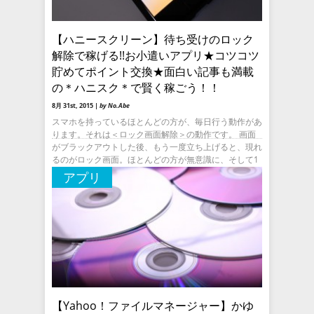
【ハニースクリーン】待ち受けのロック
解除で稼げる!!お小遣いアプリ★コツコツ
貯めてポイント交換★面白い記事も満載
の＊ハニスク＊で賢く稼ごう！！
8月 31st, 2015 |
by No.Abe
スマホを持っているほとんどの方が、毎日行う動作があ
ります。それは＜ロック画面解除＞の動作です。 画面
がブラックアウトした後、もう一度立ち上げると、現れ
るのがロック画面。ほとんどの方が無意識に、そして1
日1回と言わず何回も
アプリ
【Yahoo！ファイルマネージャー】かゆ