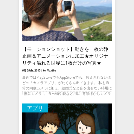
【モーションショット】動きを一枚の静
止画＆アニメーションに加工★オリジナ
リティ溢れる世界に1枚だけの写真★
6月 29th, 2015 |
by No.Abe
最近ではPlayStoreでもAppStoreでも、数えきれないほ
どの「カメラアプリ」がたくさん出てきます。 私も通
常の内蔵カメラに加え、結婚式など音を出せない時用に
｢無音カメラ｣、 食べ物や花など用に｢背景ぼかしカメラ
アプリ