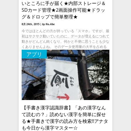
いところに手が届く★内部ストレージ＆
SDカード管理★2画面操作可能★ドラッ
グ＆ドロップで簡単整理★
8月 24th, 2015 |
by No.Abe
今ではほとんどの方が持っている「スマホ」ですが、最
初はサクサク動いていたのに、データが増えるにつれて
動きがどんどん鈍くなり、何かと不便に思うことも少な
くありませんよね。 そのデータ使用量の大半を占める
のが「アプリ」「画像
アプリ
【手書き漢字認識辞書】「あの漢字なん
て読むの？」読めない漢字を簡単に探せ
る★手書きで漢字の読み方を検索!!アナタ
も今日から漢字マスター☆