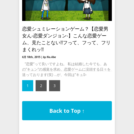
恋愛シュミレーションゲーム？【恋愛男
女ん-恋愛ダンジョン-】こんな恋愛ゲー
ム、見たことない!!フって、フって、フリ
まくれッ!!
6月 18th, 2015 |
by No.Abe
”恋愛”って良いですよね。 私は結婚した今でも、あ
の”キュン”の感覚を求め、恋愛ゲームに没頭する日々を
送っております(笑) …が、今回は”キュン̶
1
2
3
Back to Top ↑