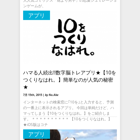
大人気コミックス「花より男子」の恋愛シュミレーショ
ンゲームが、
アプリ
ハマる人続出!!数字脳トレアプリ★【10を
つくりなはれ。】簡単なのが人気の秘密
★
7月 15th, 2015 |
by No.Abe
インターネットの検索窓に｢10を｣と入力すると、予測
の一番上に表示されるアプリ。 今回は単純だけど、ハ
マってしまう【10をつくりなはれ。】をご紹介しま
す。 ＊＊＊＊＊＊＊＊＊＊ 【10をつくりなはれ。】
★iOS版はコチ
アプリ