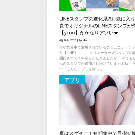
LINEスタンプの進化系?!お気に入
真でオリジナルのLINEスタンプが
【ycon】がかなりアツい★
6月 9th, 2015 |
by .AH
今や世界中で愛用されているコミュニケーシ
リ【LINE】――。 クリエーターズスタンプの
開始されて１年余りがたちましたが、 今でも
んのスタンプが追加され続けていますよね！ 
中「こんなアプリを待って
アプリ
夏はスグそこ！短期集中で目指せ!