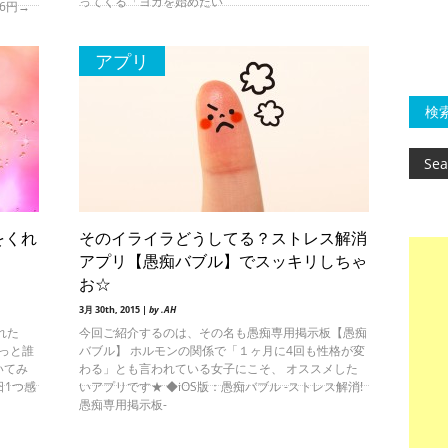
ってくる「ヨガを始めたい
66円→
アプリ
検
をくれ
そのイライラどうしてる？ストレス解消
アプリ【愚痴バブル】でスッキリしちゃ
お☆
3月 30th, 2015 |
by .AH
れた
今回ご紹介するのは、その名も愚痴専用掲示板【愚痴
っと誰
バブル】 ホルモンの関係で「１ヶ月に4回も性格が変
いてみ
わる」とも言われている女子にこそ、 オススメした
日1つ感
いアプリです★ ◆iOS版：愚痴バブル -ストレス解消!
愚痴専用掲示板-