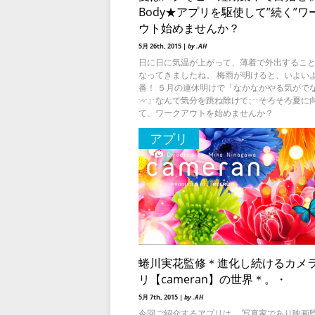
Body★アプリを駆使して”続く”ワ
ウト始めませんか？
5月 26th, 2015 |
by .AH
日に日に気温が上がって、薄着で外出するこ
なってきましたね。 梅雨が明けると、いよい
番！ ５月の連休明けで「なかなかやる気がで
～」なんて気分を跳ね除けて、 そろそろ夏に
て、ワークアウトを始めませんか？
アプリ
蜷川実花監修＊進化し続けるカメ
リ【cameran】の世界＊。・
5月 7th, 2015 |
by .AH
今回ご紹介するアプリは、 写真家であり映画