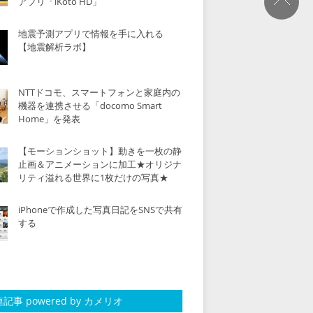
アプリ「iKoto HD」
地震予測アプリで情報を手に入れる
【地震解析ラボ】
NTTドコモ、スマートフォンと家庭内の
機器を連携させる「docomo Smart
Home」を発表
【モーションショット】動きを一枚の静
止画＆アニメーションに加工★オリジナ
リティ溢れる世界に1枚だけの写真★
iPhoneで作成した写真日記をSNSで共有
する
記事 powered by カメリオ