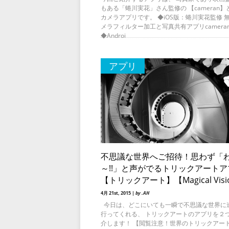
もある「蜷川実花」さん監修の 【cameran】
カメラアプリです。 ◆iOS版：蜷川実花監修 
メラフィルター加工と写真共有アプリcamera
◆Androi
アプリ
不思議な世界へご招待！思わず「
～!!」と声がでるトリックアートア
【トリックアート】【Magical Visi
4月 21st, 2015 |
by .AH
今日は、どこにいても一瞬で不思議な世界に
行ってくれる、 トリックアートのアプリを２
介します！ 【閲覧注意！世界のトリックアー