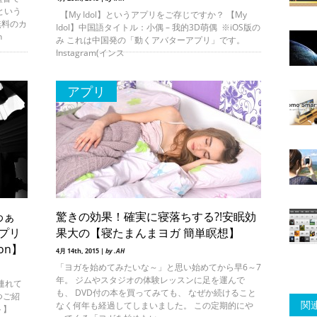
という
【My Idol】というアプリをご存じですか？ 【My
無料のカ
Idol】中国語タイトル：小偶 – 我的3D萌偶 ※iOS版の
n
み これは中国発の「動くアバターアプリ」です。
Instagram(インス
アプリ
わぁ
驚きの効果！確実に寝落ちする?!安眠効
プリ
果大の【寝たまんまヨガ 簡単瞑想】
on】
4月 14th, 2015 |
by .AH
「ヨガを始めてみたいな～」と思い始めてから早6～7
年。 ジムやスタジオの体験レッスンに足を運んで
連れて
も、 DVD付の本を買ってみても、 なぜか続けること
つご紹
関連
なく何年も経過してしまいました。 この定期的にや
ト】