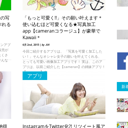
りの写
「もっと可愛く!!」その願い叶えます＊
作れる
使い込むほど可愛くなる★写真加工
app【cameranコラージュ】が豪華で
Kawaii＊
ョンアプ
6月 2nd, 2015 |
by .AH
販売が
今回ご紹介するアプリは、 「写真を可愛く加工した
たくさ
い！」そんなオシャレ女子の願いを叶えてくれる、
そんな
とっても可愛い画像加工アプリです！ 実は、このア
プリは、以前ご紹介した【cameran】の姉妹アプリ！
【cameran】の
アプリ
新
納得
InstagramをTwitter化?! リツイート風ア