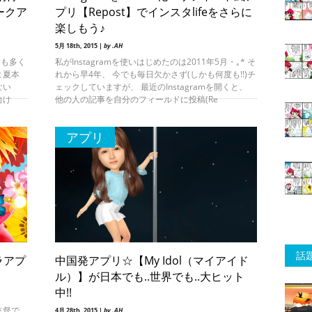
ークア
プリ【Repost】でインスタlifeをさらに
楽しもう♪
5月 18th, 2015 |
by .AH
とも多く
私がInstagramを使いはじめたのは2011年5月・｡* そ
よ夏本
れから早4年、 今でも毎日欠かさず(しかも何度も!!)チ
ない
ェックしていますが、 最近のInstagramを開くと、
向け
他の人の記事を自分のフィールドに投稿(Re
アプリ
話
ラアプ
中国発アプリ☆【My Idol（マイアイド
ル）】が日本でも..世界でも..大ヒット
中!!
監督で
4月 28th, 2015 |
by .AH