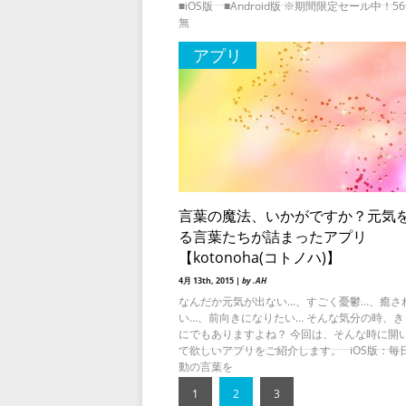
■iOS版 ■Android版 ※期間限定セール中！5
無
アプリ
言葉の魔法、いかがですか？元気
る言葉たちが詰まったアプリ
【kotonoha(コトノハ)】
4月 13th, 2015 |
by .AH
なんだか元気が出ない…、すごく憂鬱…、癒さ
い…、前向きになりたい… そんな気分の時、き
にでもありますよね？ 今回は、そんな時に開
て欲しいアプリをご紹介します。 iOS版：毎
動の言葉を
1
2
3