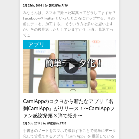
2月 25th, 2014 |
by 研究員No.7110
みなさんは、スマホで撮った写真ってどうしてますか？
FacebookやTwitterといったところにアップする、その
前にデコる、加工する。 そういう方は多いと思います
が、その後見返したりしていますか？ 正直、見返すっ
てこ
アプリ
CamiAppのコクヨから新たなアプリ『名
刺CamiApp』がリリース！〜CamiAppフ
ァン感謝祭第３弾で紹介〜
2月 5th, 2014 |
by 研究員No.7110
手書きのノートをスマホで撮影することで簡単にデータ
化して管理できるアプリ『CamiApp』を 展開している