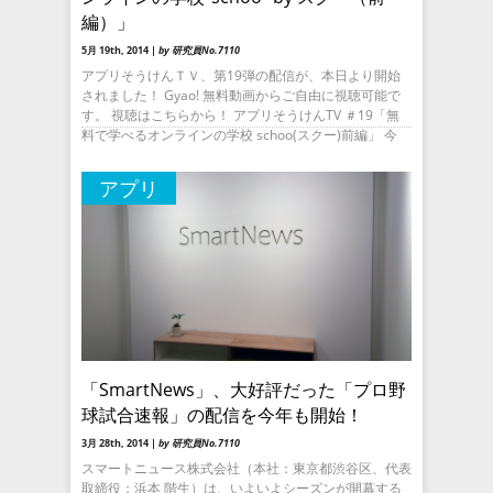
編）」
5月 19th, 2014 |
by 研究員No.7110
アプリそうけんＴＶ、第19弾の配信が、本日より開始
されました！ Gyao! 無料動画からご自由に視聴可能で
す。 視聴はこちらから！ アプリそうけんTV ＃19「無
料で学べるオンラインの学校 schoo(スクー)前編」 今
アプリ
「SmartNews」、大好評だった「プロ野
球試合速報」の配信を今年も開始！
3月 28th, 2014 |
by 研究員No.7110
スマートニュース株式会社（本社：東京都渋谷区、代表
取締役：浜本 階生）は、いよいよシーズンが開幕する