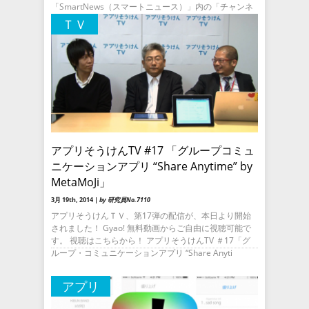
「SmartNews（スマートニュース）」内の「チャンネ
ルプラス」に、新たに4つのチャ
ＴＶ
アプリそうけんTV #17 「グループコミュ
ニケーションアプリ “Share Anytime” by
MetaMoJi」
3月 19th, 2014 |
by 研究員No.7110
アプリそうけんＴＶ、第17弾の配信が、本日より開始
されました！ Gyao! 無料動画からご自由に視聴可能で
す。 視聴はこちらから！ アプリそうけんTV ＃17「グ
ループ・コミュニケーションアプリ “Share Anyti
アプリ