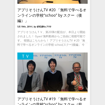
アプリそうけんTV #20 「無料で学べるオ
ンラインの学校“schoo” by スクー（後
編）」
5月 19th, 2014 |
by 研究員No.7110
アプリそうけんＴＶ、第20弾の配信が、本日より開始
されました！ Gyao! 無料動画からご自由に視聴可能で
す。 視聴はこちらから！ アプリそうけんTV ＃20「無
料で学べるオンラインの学校 schoo(スクー)後編」 今
ＴＶ
アプリそうけんTV #19 「無料で学べるオ
ンラインの学校“schoo” by スクー（前