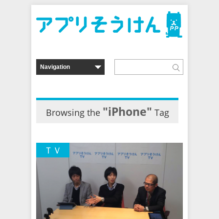
"iPhone"
Browsing the
Tag
ＴＶ