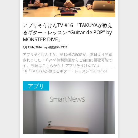
アプリそうけんTV #16 「TAKUYAが教え
るギター・レッスン “Guitar de POP” by
MONSTER DIVE」
3月 11th, 2014 |
by 研究員No.7110
アプリそうけんＴＶ、第16弾の配信が、本日より開始
されました！ Gyao! 無料動画からご自由に視聴可能で
す。 視聴はこちらから！ アプリそうけんTV ＃
16「TAKUYAが教えるギター・レッスン “Guitar de
アプリ