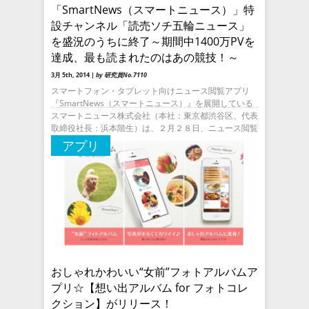
「SmartNews（スマートニュース）」特
設チャンネル「読売ソチ五輪ニュース」
を盛況のうちに終了～期間中1400万PVを
達成、最も読まれたのはあの競技！～
3月 5th, 2014 |
by 研究員No.7110
スマートフォン・タブレット向けニュース閲覧アプリ
『SmartNews（スマートニュース）』を展開している
スマートニュース株式会社（本社：東京都渋谷区、代表
取締役社長：浜本階生）は、２月２８日、ニュース閲覧
アプリ「Smar
アプリ
おしゃれかわいい“女前”フォトアルバムア
プリ☆【想い出アルバム for フォトコレ
クション】がリリース！