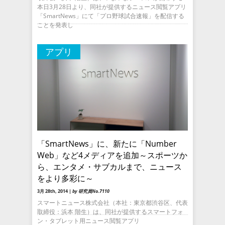
本日3月28日より、同社が提供するニュース閲覧アプリ
「SmartNews」にて「プロ野球試合速報」を配信する
ことを発表し
アプリ
「SmartNews」に、新たに「Number
Web」など4メディアを追加～スポーツか
ら、エンタメ・サブカルまで、ニュース
をより多彩に～
3月 28th, 2014 |
by 研究員No.7110
スマートニュース株式会社（本社：東京都渋谷区、代表
取締役：浜本 階生）は、同社が提供するスマートフォ
ン・タブレット用ニュース閲覧アプリ