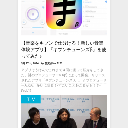
【音楽をキブンで仕分ける！新しい音楽
体験アプリ】『キブンチューンズβ』を使
ってみた♪
3月 17th, 2014 |
by 研究員No.7110
アプリそうけんでこれまで４回に渡って紹介をしてき
た、謎のプロデューサーA.K氏によって開発、リリース
されたアプリ『キブンチューンズβ』。 ☆プロデューサ
ーA.K氏、多いに語る！-すごいこと起こるかも！？-
(Vol.1)
ＴＶ