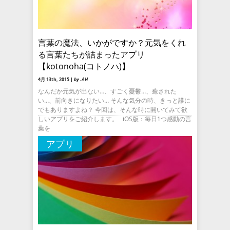
言葉の魔法、いかがですか？元気をくれ
る言葉たちが詰まったアプリ
【kotonoha(コトノハ)】
4月 13th, 2015 |
by .AH
なんだか元気が出ない…、すごく憂鬱…、癒された
い…、前向きになりたい… そんな気分の時、きっと誰に
でもありますよね？ 今回は、そんな時に開いてみて欲
しいアプリをご紹介します。 iOS版：毎日1つ感動の言
葉を
アプリ