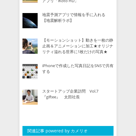
アプリ「iKoto HD」
地震予測アプリで情報を手に入れる
【地震解析ラボ】
【モーションショット】動きを一枚の静
止画＆アニメーションに加工★オリジナ
リティ溢れる世界に1枚だけの写真★
iPhoneで作成した写真日記をSNSで共有
する
スタートアップ企業訪問 Vol.7
『giftee』 太田社長
関連記事 powered by カメリオ