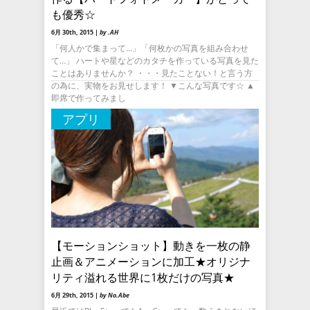
も優秀☆
6月 30th, 2015 |
by .AH
「何人かで集まって…」「何枚かの写真を組み合わせ
て…」 ハートや星などのカタチを作っている写真を見た
ことはありませんか？ ・・・見たことない！と言う方
の為に、実物をお見せします！ ▼こんな写真です☆ ▲
即席で作ってみまし
アプリ
【モーションショット】動きを一枚の静
止画＆アニメーションに加工★オリジナ
リティ溢れる世界に1枚だけの写真★
6月 29th, 2015 |
by No.Abe