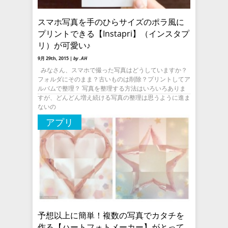
スマホ写真を手のひらサイズのポラ風に
プリントできる【Instapri】（インスタプ
リ）が可愛い♪
9月 29th, 2015 |
by .AH
みなさん、スマホで撮った写真はどうしていますか？
フォルダにそのまま？古いものは削除？プリントしてア
ルバムで整理？ 写真を整理する方法はいろいろありま
すが、どんどん増え続ける写真の整理は思うように進ま
ないの
アプリ
予想以上に簡単！複数の写真でカタチを
作る【ハートフォトメーカー】がとって