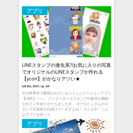
アプリ
LINEスタンプの進化系?!お気に入りの写真
でオリジナルのLINEスタンプが作れる
【ycon】がかなりアツい★
6月 9th, 2015 |
by .AH
今や世界中で愛用されているコミュニケーションアプリ
【LINE】――。 クリエーターズスタンプの販売が開始
されて１年余りがたちましたが、 今でもたくさんのス
タンプが追加され続けていますよね！ そんな中「こん
なアプリを待って
アプリ