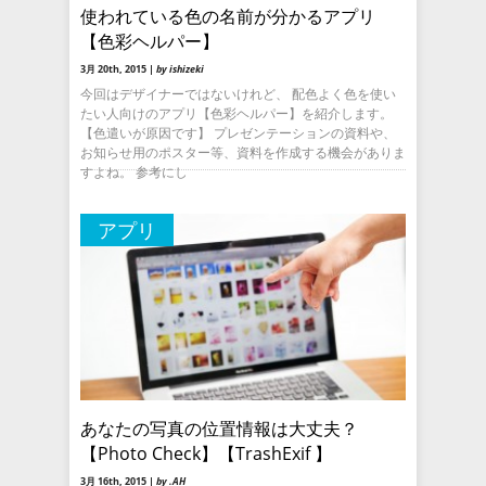
使われている色の名前が分かるアプリ
【色彩ヘルパー】
3月 20th, 2015 |
by ishizeki
今回はデザイナーではないけれど、 配色よく色を使い
たい人向けのアプリ【色彩ヘルパー】を紹介します。
【色遣いが原因です】 プレゼンテーションの資料や、
お知らせ用のポスター等、資料を作成する機会がありま
すよね。 参考にし
アプリ
あなたの写真の位置情報は大丈夫？
【Photo Check】【TrashExif 】
3月 16th, 2015 |
by .AH