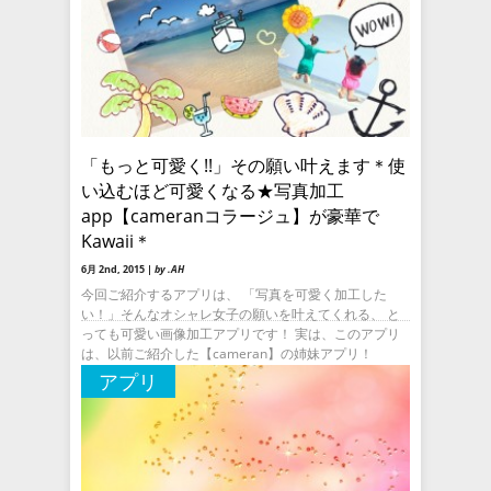
「もっと可愛く!!」その願い叶えます＊使
い込むほど可愛くなる★写真加工
app【cameranコラージュ】が豪華で
Kawaii＊
6月 2nd, 2015 |
by .AH
今回ご紹介するアプリは、 「写真を可愛く加工した
い！」そんなオシャレ女子の願いを叶えてくれる、 と
っても可愛い画像加工アプリです！ 実は、このアプリ
は、以前ご紹介した【cameran】の姉妹アプリ！
【cameran】の
アプリ