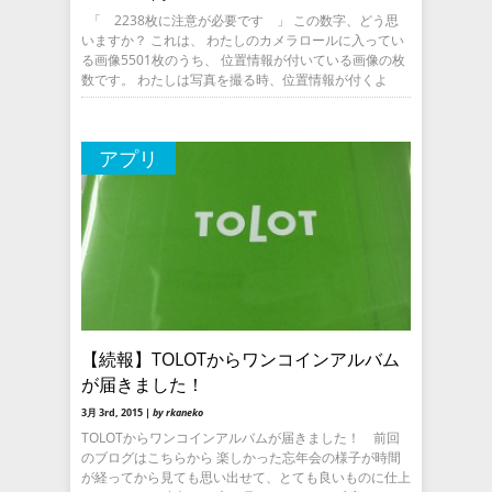
「 2238枚に注意が必要です 」 この数字、どう思
いますか？ これは、 わたしのカメラロールに入ってい
る画像5501枚のうち、 位置情報が付いている画像の枚
数です。 わたしは写真を撮る時、位置情報が付くよ
アプリ
【続報】TOLOTからワンコインアルバム
が届きました！
3月 3rd, 2015 |
by rkaneko
TOLOTからワンコインアルバムが届きました！ 前回
のブログはこちらから 楽しかった忘年会の様子が時間
が経ってから見ても思い出せて、とても良いものに仕上