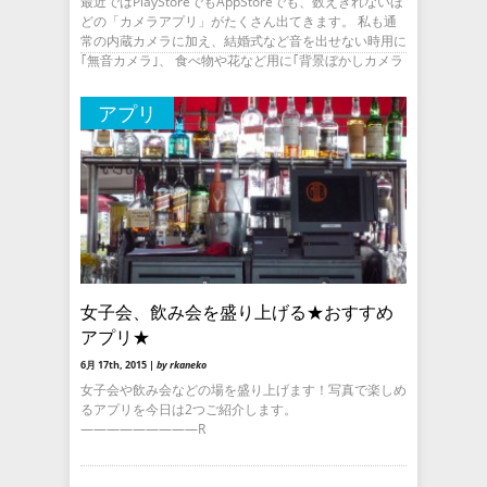
最近ではPlayStoreでもAppStoreでも、数えきれないほ
どの「カメラアプリ」がたくさん出てきます。 私も通
常の内蔵カメラに加え、結婚式など音を出せない時用に
｢無音カメラ｣、 食べ物や花など用に｢背景ぼかしカメラ
アプリ
女子会、飲み会を盛り上げる★おすすめ
アプリ★
6月 17th, 2015 |
by rkaneko
女子会や飲み会などの場を盛り上げます！写真で楽しめ
るアプリを今日は2つご紹介します。
—————————R