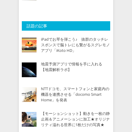
話題の記事
iPadでお琴を弾こう♪ 抜群のタッチレ
スポンスで脳トレにも繋がるスグレモノ
アプリ「iKoto HD」
地震予測アプリで情報を手に入れる
【地震解析ラボ】
NTTドコモ、スマートフォンと家庭内の
機器を連携させる「docomo Smart
Home」を発表
【モーションショット】動きを一枚の静
止画＆アニメーションに加工★オリジナ
リティ溢れる世界に1枚だけの写真★