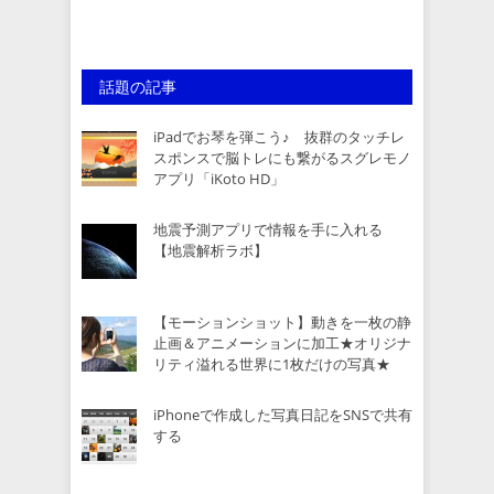
話題の記事
iPadでお琴を弾こう♪ 抜群のタッチレ
スポンスで脳トレにも繋がるスグレモノ
アプリ「iKoto HD」
地震予測アプリで情報を手に入れる
【地震解析ラボ】
【モーションショット】動きを一枚の静
止画＆アニメーションに加工★オリジナ
リティ溢れる世界に1枚だけの写真★
iPhoneで作成した写真日記をSNSで共有
する