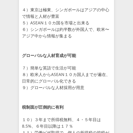
４）東京は極東、シンガポールはアジアの中心
で情報と人材が豊富
５）ASEAN１０カ国を市場と出来る
６）シンガポールは約半数が外国人で、欧米〜
アジア中から情報が集まる
グローバルな人材育成が可能
７）簡単な英語で生活が可能
８）欧米人からASEAN１０カ国人までが遍在、
日常的にグローバル化できる
９）グローバルな人材採用が用意
税制面が圧倒的に有利
１０）３年まで所得税無料、４・５年目は
8.5%、６年目以降は１７％
１１）労働ビザ取得で、個人の所得税の節税が