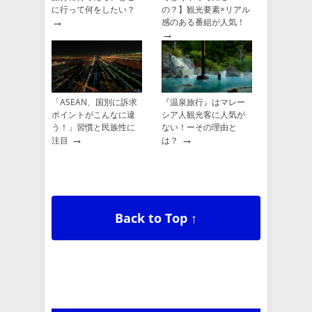
に行って何をしたい？
の？】観光要素×リアル
→
感のある番組が人気！
→
「ASEAN、国別に訴求
『温泉旅行』はマレー
ポイントがこんなに違
シア人観光客に人気が
う！」習慣と民族性に
ない！ーその理由と
→
→
注目
は？
Back to Top ↑