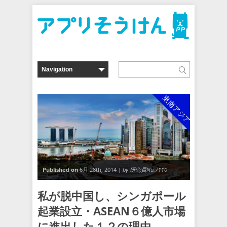
東南アジア
Published on
6月 28th, 2014 |
by 研究員No.7110
私が脱中国し、シンガポール
起業設立・ASEAN６億人市場
に進出した１２の理由