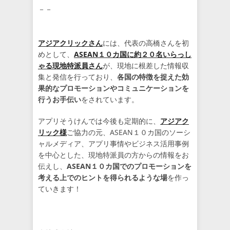
－－
アジアクリックさん
には、代表の高橋さんを初
めとして、
ASEAN１０カ国に約２０名いらっし
ゃる現地特派員さん
が、現地に根差した情報収
集と発信を行っており、
各国の特徴を捉えた効
果的なプロモーションやコミュニケーションを
行うお手伝い
をされています。
アプリそうけんでは今後も定期的に、
アジアク
リック様
ご協力の元、ASEAN１０カ国のソーシ
ャルメディア、アプリ事情やビジネス活用事例
を中心とした、現地特派員の方からの情報をお
伝えし、
ASEAN１０カ国でのプロモーションを
考える上でのヒントを得られるような場
を作っ
ていきます！