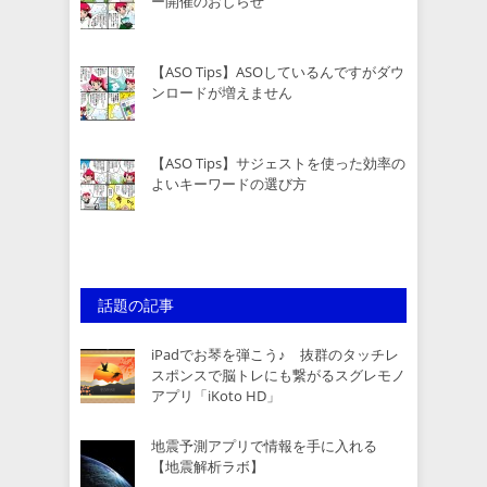
ー開催のおしらせ
【ASO Tips】ASOしているんですがダウ
ンロードが増えません
【ASO Tips】サジェストを使った効率の
よいキーワードの選び方
話題の記事
iPadでお琴を弾こう♪ 抜群のタッチレ
スポンスで脳トレにも繋がるスグレモノ
アプリ「iKoto HD」
地震予測アプリで情報を手に入れる
【地震解析ラボ】