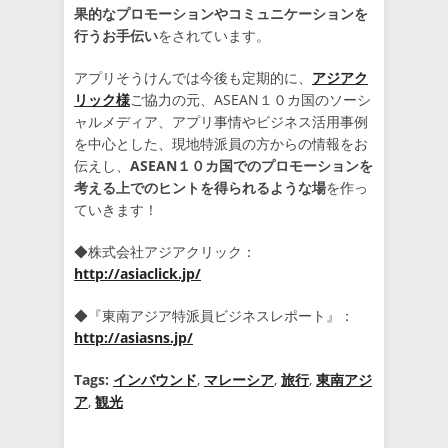
果的なプロモーションやコミュニケーションを
行うお手伝い
をされています。
アプリそうけんでは今後も定期的に、
アジアク
リック様
ご協力の元、ASEAN１０カ国のソーシ
ャルメディア、アプリ事情やビジネス活用事例
を中心とした、現地特派員の方からの情報をお
伝えし、
ASEAN１０カ国でのプロモーションを
考える上でのヒントを得られるような場
を作っ
ていきます！
◆株式会社アジアクリック：
http://asiaclick.jp/
◆『東南アジア特派員ビジネスレポート』：
http://asiasns.jp/
Tags:
インバウンド
,
マレーシア
,
旅行
,
東南アジ
ア
,
観光