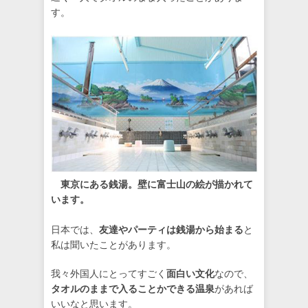
す。
東京にある銭湯。壁に富士山の絵が描かれて
います。
日本では、
友達やパーティは銭湯から始まる
と
私は聞いたことがあります。
我々外国人にとってすごく
面白い文化
なので、
タオルのままで入ることかできる温泉
があれば
いいなと思います。