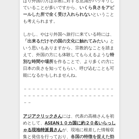
はり外国の方は宗教に対する意識がハッキリし
ていることが多いですから、
いくら良さをアピ
ールした所で全く受け入れられない
ということ
も考えられます。
しかし、やはり外国へ旅行に来ている時には、
「出来るだけその国の文化に触れてみたい」
と
いう思いもありますから、宗教的なことを踏ま
えて、外国の方にも体験してもらえるような
特
別な時間や場所
を作ることで、より多くの方に
日本の良さを知ってもらい、呼び込むことも可
能になるかもしれませんね。
－－－－－－－－－－－－－－－－－－－－－
－－－－－－－－－－－－－－－－－－－－－
－－
アジアクリックさん
には、代表の高橋さんを初
めとして、
ASEAN１０カ国に約２０名いらっし
ゃる現地特派員さん
が、現地に根差した情報収
集と発信を行っており、
各国の特徴を捉えた効