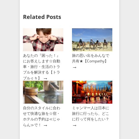
Related Posts
あなたの『困った！』
旅の思い出をみんなで
にお答えします☆自動
共有★【Compathy】
→
車・旅行・生活のトラ
ブルを解決する【トラ
→
ブルｃｈ】
自分のスタイルに合わ
ミャンマー人は日本に
せて快適な旅を☆宿・
旅行に行ったら、どこ
ホテルの予約は≪じゃ
に行って何をしたい？
→
→
らん≫で！