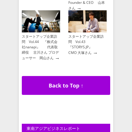
Founder & CEO 山本
→
さん
スタートアップ企業訪
スタートアップ企業訪
問 Vol.44 『株式会
問 Vol.43
社nanapi』 代表取
『STORYS.JP』
→
締役 古川さん プロデ
CMO 大塚さん
→
ューサー 岡山さん
Back to Top ↑
東南アジアビジネスレポート