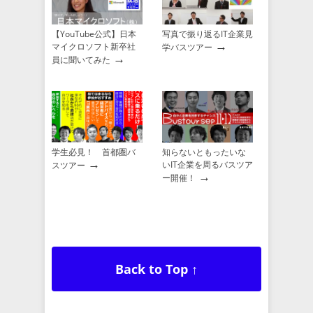
【YouTube公式】日本
写真で振り返るIT企業見
→
マイクロソフト新卒社
学バスツアー
→
員に聞いてみた
学生必見！ 首都圏バ
知らないともったいな
→
いIT企業を周るバスツア
スツアー
→
ー開催！
Back to Top ↑