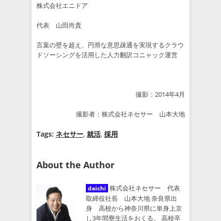
株式会社エニドア
代表 山田尚貴
言葉の壁を超え、円滑な意思疎通を実現するクラウ
ドソーシングを活用した人力翻訳
コニャック
運営
撮影：2014年4月
撮影者：
株式会社ネセサー
山本大地
Tags:
ネセサー
,
就活
,
採用
About the Author
株式会社ネセサー 代表
daichi
取締役社長 山本大地 奈良県出
身 高校から神奈川県に単身上京
し3年間寮生活をおくる。 高校卒