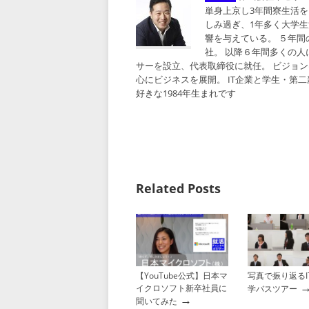
単身上京し3年間寮生活を
しみ過ぎ、1年多く大学
響を与えている。 ５年
社。 以降６年間多くの人に
サーを設立、代表取締役に就任。 ビジョン
心にビジネスを展開。 IT企業と学生・第
好きな1984年生まれです
Related Posts
【YouTube公式】日本マ
写真で振り返るI
イクロソフト新卒社員に
学バスツアー
→
聞いてみた