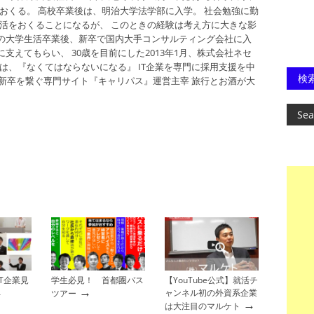
おくる。 高校卒業後は、明治大学法学部に入学。 社会勉強に勤
生活をおくることになるが、 このときの経験は考え方に大きな影
間の大学生活卒業後、新卒で国内大手コンサルティング会社に入
支えてもらい、 30歳を目前にした2013年1月、株式会社ネセ
は、『なくてはならないになる』 IT企業を専門に採用支援を中
検
二新卒を繋ぐ専門サイト『キャリパス』運営主宰 旅行とお酒が大
T企業見
学生必見！ 首都圏バス
【YouTube公式】就活チ
→
→
ャンネル初の外資系企業
ツアー
→
は大注目のマルケト