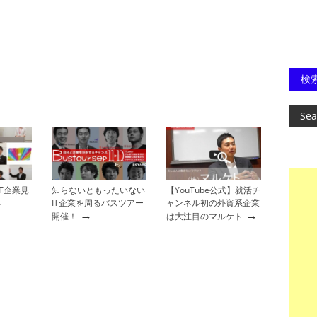
検
T企業見
知らないともったいない
【YouTube公式】就活チ
→
IT企業を周るバスツアー
ャンネル初の外資系企業
→
→
開催！
は大注目のマルケト