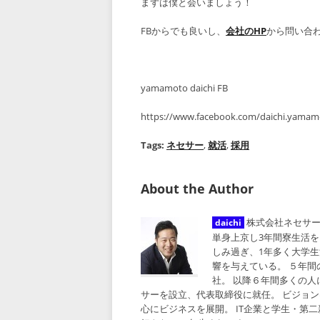
まずは僕と会いましょう！
FBからでも良いし、
会社のHP
から問い合
yamamoto daichi FB
https://www.facebook.com/daichi.yamam
Tags:
ネセサー
,
就活
,
採用
About the Author
株式会社ネセサー
daichi
単身上京し3年間寮生活を
しみ過ぎ、1年多く大学
響を与えている。 ５年
社。 以降６年間多くの人に
サーを設立、代表取締役に就任。 ビジョン
心にビジネスを展開。 IT企業と学生・第