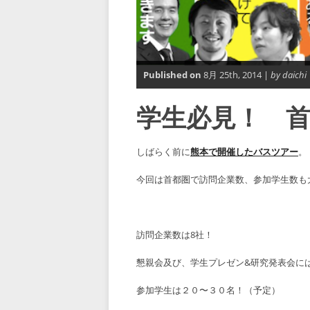
Published on
8月 25th, 2014 |
by daichi
学生必見！ 
しばらく前に
熊本で開催したバスツアー
。
今回は首都圏で訪問企業数、参加学生数も
訪問企業数は8社！
懇親会及び、学生プレゼン&研究発表会には
参加学生は２０〜３０名！（予定）