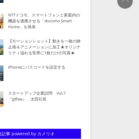
NTTドコモ、スマートフォンと家庭内の
機器を連携させる「docomo Smart
Home」を発表
【モーションショット】動きを一枚の静
止画＆アニメーションに加工★オリジナ
リティ溢れる世界に1枚だけの写真★
iPhoneにパスコードを設定する
スタートアップ企業訪問 Vol.7
『giftee』 太田社長
記事 powered by カメリオ