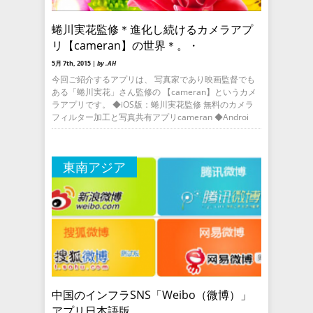
蜷川実花監修＊進化し続けるカメラアプ
リ【cameran】の世界＊。・
5月 7th, 2015 |
by .AH
今回ご紹介するアプリは、 写真家であり映画監督でも
ある「蜷川実花」さん監修の 【cameran】というカメ
ラアプリです。 ◆iOS版：蜷川実花監修 無料のカメラ
フィルター加工と写真共有アプリcameran ◆Androi
東南アジア
中国のインフラSNS「Weibo（微博）」
アプリ日本語版