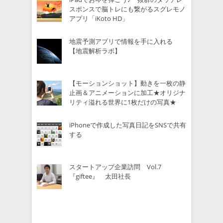
スポンスで脳トレにも繋がるスグレモノ
アプリ「iKoto HD」
地震予測アプリで情報を手に入れる
【地震解析ラボ】
【モーションショット】動きを一枚の静
止画＆アニメーションに加工★オリジナ
リティ溢れる世界に1枚だけの写真★
iPhoneで作成した写真日記をSNSで共有
する
スタートアップ企業訪問 Vol.7
『giftee』 太田社長