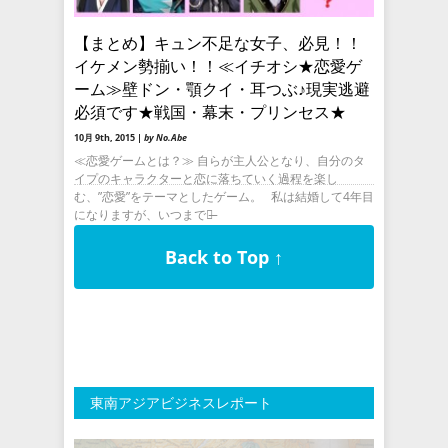
【まとめ】キュン不足な女子、必見！！
イケメン勢揃い！！≪イチオシ★恋愛ゲ
ーム≫壁ドン・顎クイ・耳つぶ♪現実逃避
必須です★戦国・幕末・プリンセス★
10月 9th, 2015 |
by No.Abe
≪恋愛ゲームとは？≫ 自らが主人公となり、自分のタ
イプのキャラクターと恋に落ちていく過程を楽し
む、”恋愛”をテーマとしたゲーム。 私は結婚して4年目
になりますが、いつまでも̶
Back to Top ↑
東南アジアビジネスレポート