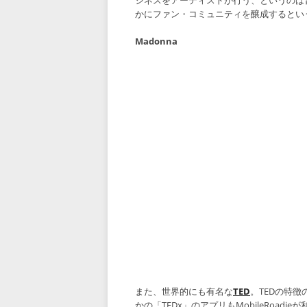
かにファン・コミュニティを醸成するとい
Madonna
また、世界的にも有名な
TED
。TEDの特
かの「TEDx」のアプリもMobileRoa