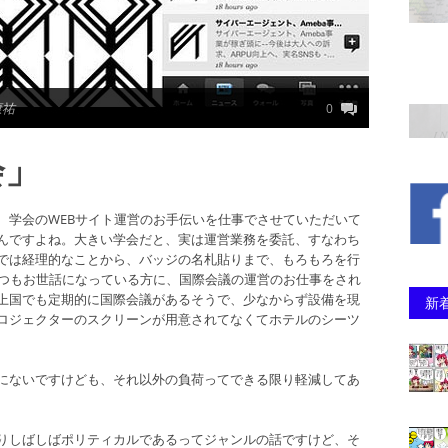
康祐
0
会」
、学会のWEBサイト運営のお手伝いを仕事でさせていただいて
んですよね。大きい学会だと、実は運営業務を委託、すなわち
では経理的なことから、バッジの名札貼りまで、もろもろを行
いつもお世話になっている方に、国際会議の運営のお仕事をされ
上国でも定期的に国際会議があるそうで、少なからず設備を現
新
ロジェクターのスクリーンが用意されてなくてホテルのシーツ
にないですけども、それ以外の負荷ってできる限り軽減してあ
りしばしばポリティカルであるってジャンルの話ですけど、そ