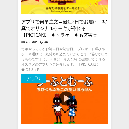
アプリで簡単注文→最短2日でお届け！写
真でオリジナルケーキが作れる
【PICTCAKE】キャラケーキも充実☆
8月 7th, 2015 |
by .AH
毎年やってくるお誕生日や記念日。 プレゼント選びや
ケーキ選びは、気持ちを込めたいからこそ、悩んでしま
うものですよね。 今回は、そんな時に活躍してくれる
オススメのアプリをご紹介します。 【PICTCAKE】
◆iOS版：P
アプリ