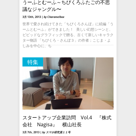
うーふとむーふ～ちびくろふたごの不思
議なジャングル〜
3月 13th, 2013 |
by Charamelbox
世界で愛され続けてきた「ちびくろさんぼ」に続編「う
ーふとむーふ」ができました！ 美しい幻想シーンと、
ビビッドなグラフィックで贈る、古くて新しいキャラク
ター物語 「ちびくろ・さんぼ３」の作者；こじま・よ
しみを中心に、ち
特集
スタートアップ企業訪問 Vol.4 『株式
会社 Nagisa』 横山社長
3月 7th, 2013 |
by スマホ研究員１１号