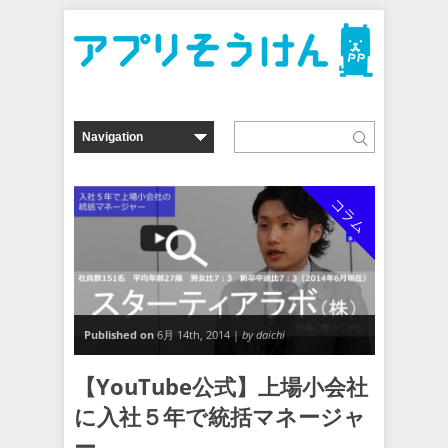
コラム
Published on
6月 14th, 2014 |
by daichi
【YouTube公式】上場小会社
に入社５年で統括マネージャ
ー