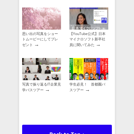
思い出の写真をショー
【YouTube公式】日本
トムービーにしてプレ
マイクロソフト新卒社
→
→
ゼント
員に聞いてみた
写真で振り返るIT企業見
学生必見！ 首都圏バ
→
→
学バスツアー
スツアー