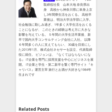
取締役社長 山本大地 奈良県出
身 高校から神奈川県に単身上京
し3年間寮生活をおくる。 高校卒
業後は、明治大学法学部に入学。
社会勉強に勤しみ過ぎ、1年多く大学生活をおくる
ことになるが、 このときの経験は考え方に大きな
影響を与えている。 ５年間の大学生活卒業後、新
卒で国内大手コンサルティング会社に入社。 以降
６年間多くの人に支えてもらい、 30歳を目前にし
た2013年1月、株式会社ネセサーを設立、代表取締
役に就任。 ビジョンは、『なくてはならないにな
る』 IT企業を専門に採用支援を中心にビジネスを展
開。 IT企業と学生・第二新卒を繋ぐ専門サイト『キ
ャリパス』運営主宰 旅行とお酒が大好きな1984年
生まれです
Related Posts