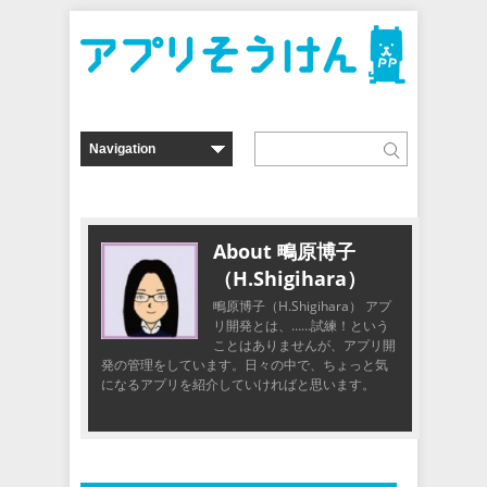
About 鴫原博子
（H.Shigihara）
鴫原博子（H.Shigihara） アプ
リ開発とは、……試練！という
ことはありませんが、アプリ開
発の管理をしています。日々の中で、ちょっと気
になるアプリを紹介していければと思います。