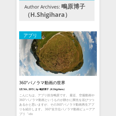
鴫原博子
Author Archives:
（H.Shigihara）
アプリ
360°パノラマ動画の世界
3月 5th, 2015 |
by 鴫原博子（H.Shigihara）
こんにちは、アプリ担当鴫原です。 最近、空撮動画や
360°パノラマ動画というものが静かに脚光を浴びつつ
あるかと思いますが、その360°パノラマ動画再生アプ
リを紹介します。 360°全方位パノラマ動画ビューアア
プリ「ido