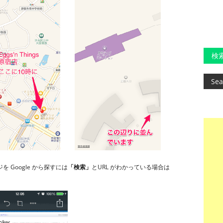
検
 Google から探すには
「検索」
とURL がわかっている場合は