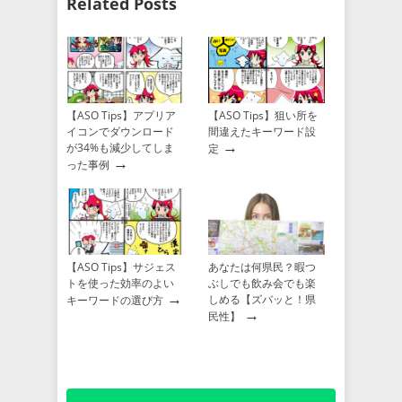
Related Posts
【ASO Tips】アプリア
【ASO Tips】狙い所を
イコンでダウンロード
間違えたキーワード設
→
が34%も減少してしま
定
→
った事例
【ASO Tips】サジェス
あなたは何県民？暇つ
トを使った効率のよい
ぶしでも飲み会でも楽
→
しめる【ズバッと！県
キーワードの選び方
→
民性】