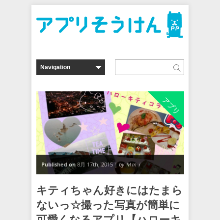
アプリ
Published on
8月 17th, 2015 |
by Ｍｍｉ
キティちゃん好きにはたまら
ないっ☆撮った写真が簡単に
可愛くなるアプリ【ハローキ