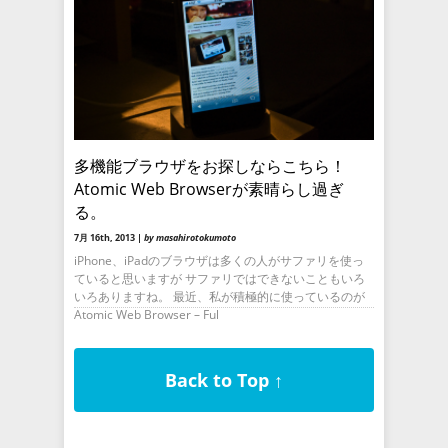
多機能ブラウザをお探しならこちら！
Atomic Web Browserが素晴らし過ぎ
る。
7月 16th, 2013 |
by masahirotokumoto
iPhone、iPadのブラウザは多くの人がサファリを使っ
ていると思いますが サファリではできないこともいろ
いろありますね。 最近、私が積極的に使っているのが
Atomic Web Browser – Ful
Back to Top ↑