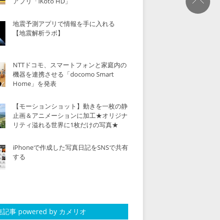
アプリ「iKoto HD」
地震予測アプリで情報を手に入れる
【地震解析ラボ】
NTTドコモ、スマートフォンと家庭内の
機器を連携させる「docomo Smart
Home」を発表
【モーションショット】動きを一枚の静
止画＆アニメーションに加工★オリジナ
リティ溢れる世界に1枚だけの写真★
iPhoneで作成した写真日記をSNSで共有
する
記事 powered by カメリオ