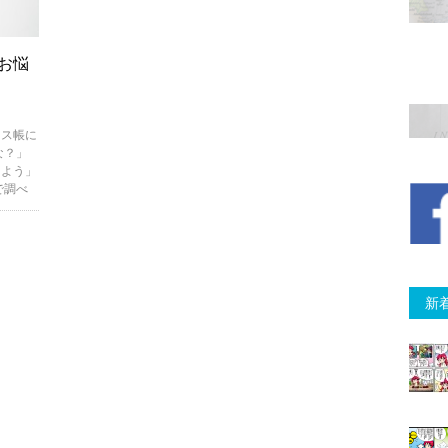
お悩
レス帳に
な？」
しよう」
で調べ
新