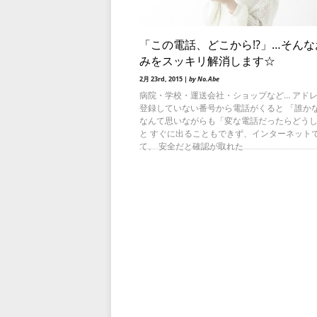
「この電話、どこから!?」…そんな
みをスッキリ解消します☆
2月 23rd, 2015 |
by No.Abe
病院・学校・運送会社・ショップなど… アド
登録していない番号から電話がくると 「誰か
なんて思いながらも「変な電話だったらどう
と すぐに出ることもできず、インターネット
て、 安全だと確認が取れた