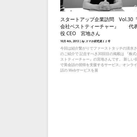
スタートアップ企業訪問 Vol.30
会社ベストティーチャー』 代
役 CEO 宮地さん
10月 4th, 2013 |
by スマホ研究員１１号
今回は紹介繋がりでファーストタッチの清水
のご紹介で 記念すべき30回目の掲載は 『株
ストティーチャー』の宮地さんです。 新しい
で英会話の習得を支援するサービス。オンラ
話の Webサービスを展