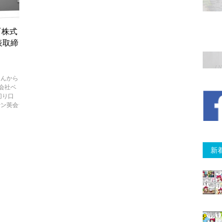
『株式
表取締
さんから
式会社ベ
切り口
イン英会
新