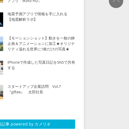
アプリ「iKoto HD」
地震予測アプリで情報を手に入れる
【地震解析ラボ】
【モーションショット】動きを一枚の静
止画＆アニメーションに加工★オリジナ
リティ溢れる世界に1枚だけの写真★
iPhoneで作成した写真日記をSNSで共有
する
スタートアップ企業訪問 Vol.7
『giftee』 太田社長
記事 powered by カメリオ