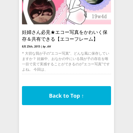
妊婦さん必見★エコー写真をかわいく保
存＆共有できる【エコーフレーム】
8月 25th, 2015 |
by .AH
* 大切な我が子の”エコー写真”、どんな風に保存してい
ますか？ 妊娠中、おなかの中にいる我が子の存在を唯
一目で見て実感することができるのが”エコー写真”です
よね。 今回は、
Back to Top ↑