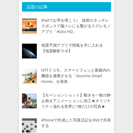
話題の記事
iPadでお琴を弾こう♪ 抜群のタッチレ
スポンスで脳トレにも繋がるスグレモノ
アプリ「iKoto HD」
地震予測アプリで情報を手に入れる
【地震解析ラボ】
NTTドコモ、スマートフォンと家庭内の
機器を連携させる「docomo Smart
Home」を発表
【モーションショット】動きを一枚の静
止画＆アニメーションに加工★オリジナ
リティ溢れる世界に1枚だけの写真★
iPhoneで作成した写真日記をSNSで共有
する