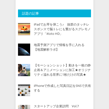
話題の記事
iPadでお琴を弾こう♪ 抜群のタッチレ
スポンスで脳トレにも繋がるスグレモノ
アプリ「iKoto HD」
地震予測アプリで情報を手に入れる
【地震解析ラボ】
【モーションショット】動きを一枚の静
止画＆アニメーションに加工★オリジナ
リティ溢れる世界に1枚だけの写真★
iPhoneで作成した写真日記をSNSで共有
する
スタートアップ企業訪問 Vol.7