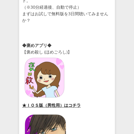
ト。
（※30分経過後、自動で停止）
まずはお試しで無料版を3日間聴いてみません
か？
◆褒めアプリ◆
【褒め殺し (ほめごろし)】
★ＩＯＳ版（男性用）はコチラ