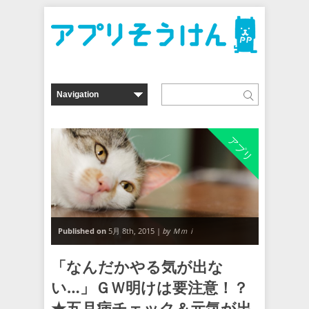
アプリ
Published on
5月 8th, 2015 |
by Ｍｍｉ
「なんだかやる気が出な
い…」ＧＷ明けは要注意！？
★五月病チェック＆元気が出